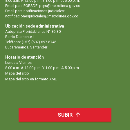
8:00 a.m. A 12:00 p.m. Y 1:00 p.m. A 5:00 p.m.
Email para PQRSDF: pqrs@metrolinea.gov.co
Email para notificaciones judiciales:
notificacionesjudiciales@metrolinea.gov.co
Ubicación sede administrativa
Autopista Floridablanca N° 86-30
Barrio Diamante II
Teléfono: (+57) (607) 697-6746
Bucaramanga, Santander
Horario de atención
Lunes a Viernes
8:00 a.m. A 12:00 p.m. Y 1:00 p.m. A 5:00 p.m.
Mapa del sitio
Mapa del sitio en formato XML
SUBIR