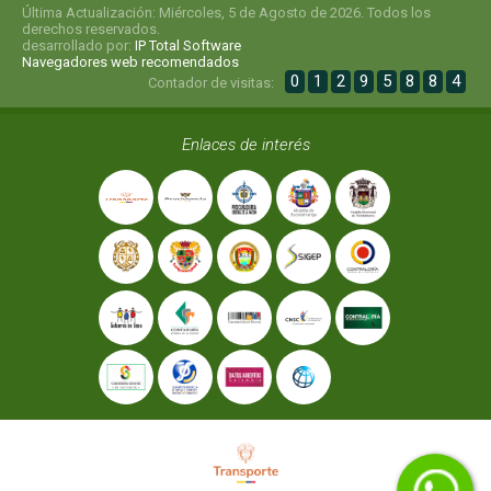
Última Actualización: Miércoles, 5 de Agosto de 2026. Todos los
derechos reservados.
desarrollado por:
IP Total Software
Navegadores web recomendados
0
1
2
9
5
8
8
4
Contador de visitas:
Enlaces de interés