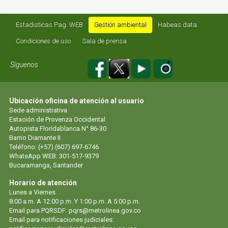
Estadisticas Pag. WEB
Gestión ambiental
Habeas data
Condiciones de uso
Sala de prensa
Síguenos
Ubicación oficina de atención al usuario
Sede administrativa
Estación de Provenza Occidental
Autopista Floridablanca N° 86-30
Barrio Diamante II
Teléfono: (+57) (607) 697-6746
WhatsApp WEB: 301-517-9379
Bucaramanga, Santander
Horario de atención
Lunes a Viernes
8:00 a.m. A 12:00 p.m. Y 1:00 p.m. A 5:00 p.m.
Email para PQRSDF: pqrs@metrolinea.gov.co
Email para notificaciones judiciales: