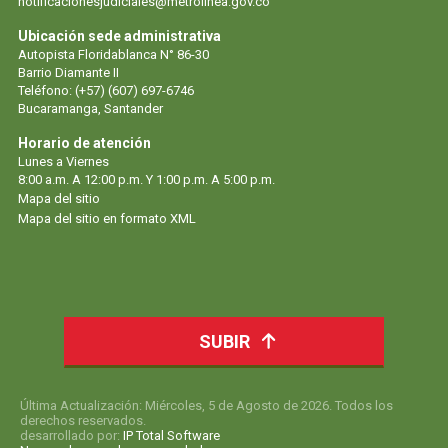
notificacionesjudiciales@metrolinea.gov.co
Ubicación sede administrativa
Autopista Floridablanca N° 86-30
Barrio Diamante II
Teléfono: (+57) (607) 697-6746
Bucaramanga, Santander
Horario de atención
Lunes a Viernes
8:00 a.m. A 12:00 p.m. Y 1:00 p.m. A 5:00 p.m.
Mapa del sitio
Mapa del sitio en formato XML
SUBIR
Última Actualización: Miércoles, 5 de Agosto de 2026. Todos los
derechos reservados.
desarrollado por:
IP Total Software