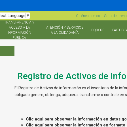
lect Language
▼
Quiénes somos
Sala de pren
TRANSPARENCIA Y
ACCESO A LA
ATENCIÓN Y SERVICIOS
PQRSDF
PARTICIP
INFORMACIÓN
A LA CIUDADANÍA
PÚBLICA
Registro de Activos de inf
El Registro de Activos de información es el inventario de la inf
obligado genere, obtenga, adquiera, transforme o controle en su
Clic aqui para observar la información en datos.go
Clic aquí para observar la información en formato