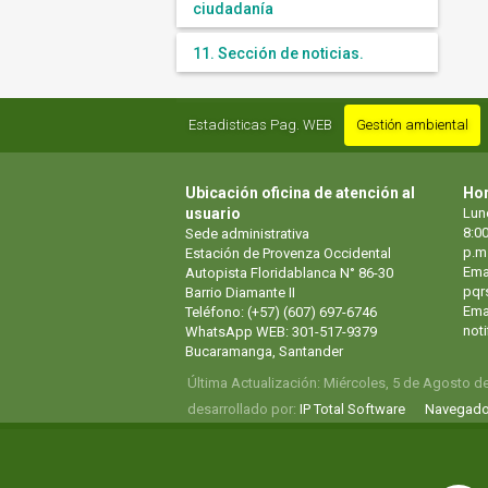
ciudadanía
11. Sección de noticias.
Estadisticas Pag. WEB
Gestión ambiental
Ubicación oficina de atención al
Hor
usuario
Lun
8:00
Sede administrativa
p.m
Estación de Provenza Occidental
Ema
Autopista Floridablanca N° 86-30
pqr
Barrio Diamante II
Emai
Teléfono: (+57) (607) 697-6746
not
WhatsApp WEB: 301-517-9379
Bucaramanga, Santander
Última Actualización: Miércoles, 5 de Agosto d
desarrollado por:
IP Total Software
Navegado