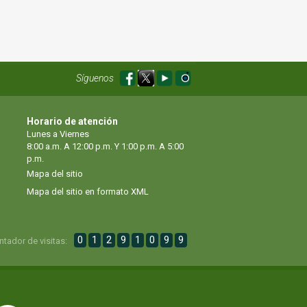
Síguenos
Horario de atención
Lunes a Viernes
8:00 a.m. A 12:00 p.m. Y 1:00 p.m. A 5:00
p.m.
Mapa del sitio
Mapa del sitio en formato XML
0
1
2
9
1
0
9
9
ntador de visitas: