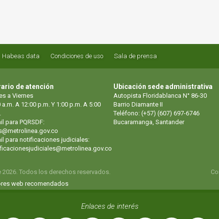
Habeas data
Condiciones de uso
Sala de prensa
ario de atención
Ubicación sede administrativa
es a Viernes
Autopista Floridablanca N° 86-30
 a.m. A 12:00 p.m. Y 1:00 p.m. A 5:00
Barrio Diamante II
.
Teléfono: (+57) (607) 697-6746
il para PQRSDF:
Bucaramanga, Santander
s@metrolinea.gov.co
l para notificaciones judiciales:
ificacionesjudiciales@metrolinea.gov.co
e 2026. Todos los derechos reservados.
Co
res web recomendados
Enlaces de interés