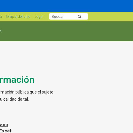
sa
Mapa del sitio
Login
A
ormación
ormación pública que el sujeto
 calidad de tal.
v.co
 Excel