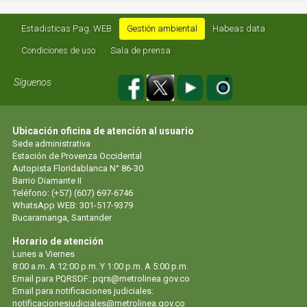
Estadisticas Pag. WEB
Gestión ambiental
Habeas data
Condiciones de uso
Sala de prensa
Síguenos
Ubicación oficina de atención al usuario
Sede administrativa
Estación de Provenza Occidental
Autopista Floridablanca N° 86-30
Barrio Diamante II
Teléfono: (+57) (607) 697-6746
WhatsApp WEB: 301-517-9379
Bucaramanga, Santander
Horario de atención
Lunes a Viernes
8:00 a.m. A 12:00 p.m. Y 1:00 p.m. A 5:00 p.m.
Email para PQRSDF: pqrs@metrolinea.gov.co
Email para notificaciones judiciales:
notificacionesjudiciales@metrolinea.gov.co