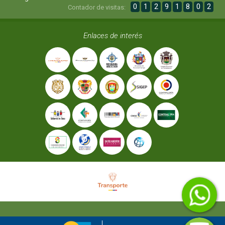
0
1
2
9
1
8
0
2
Contador de visitas:
Enlaces de interés