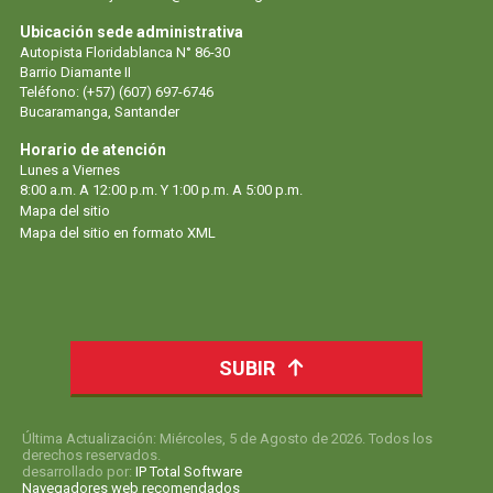
Ubicación sede administrativa
Autopista Floridablanca N° 86-30
Barrio Diamante II
Teléfono: (+57) (607) 697-6746
Bucaramanga, Santander
Horario de atención
Lunes a Viernes
8:00 a.m. A 12:00 p.m. Y 1:00 p.m. A 5:00 p.m.
Mapa del sitio
Mapa del sitio en formato XML
SUBIR
Última Actualización: Miércoles, 5 de Agosto de 2026. Todos los
derechos reservados.
desarrollado por:
IP Total Software
Navegadores web recomendados