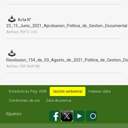
Acta N°
23_15_Junio_2021_Aprobacion_Politica_de_Gestion_Documental
Archivo .PDF (1.1m)
Resolucion_154_de_03_Agosto_de_2021_Politica_de_Gestion_D
Archivo .PDF (669.9k)
Estadisticas Pag. WEB
Gestión ambiental
Habeas data
Condiciones de uso
Sala de prensa
Síguenos