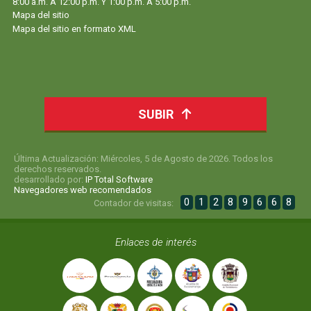
8:00 a.m. A 12:00 p.m. Y 1:00 p.m. A 5:00 p.m.
Mapa del sitio
Mapa del sitio en formato XML
SUBIR
Última Actualización: Miércoles, 5 de Agosto de 2026. Todos los
derechos reservados.
desarrollado por:
IP Total Software
Navegadores web recomendados
0
1
2
8
9
6
6
8
Contador de visitas:
Enlaces de interés