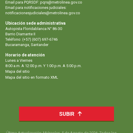
Email para PQRSDF: pqrs@metrolinea.gov.co
Email para notificaciones judiciales:
notificacionesjudiciales@metrolinea.gov.co
Ubicación sede administrativa
Autopista Floridablanca N° 86-30
Barrio Diamante II
Teléfono: (+57) (607) 697-6746
Bucaramanga, Santander
Horario de atención
Lunes a Viernes
8:00 a.m. A 12:00 p.m. Y 1:00 p.m. A 5:00 p.m.
Mapa del sitio
Mapa del sitio en formato XML
SUBIR
Última Actualización: Miércoles, 5 de Agosto de 2026. Todos los