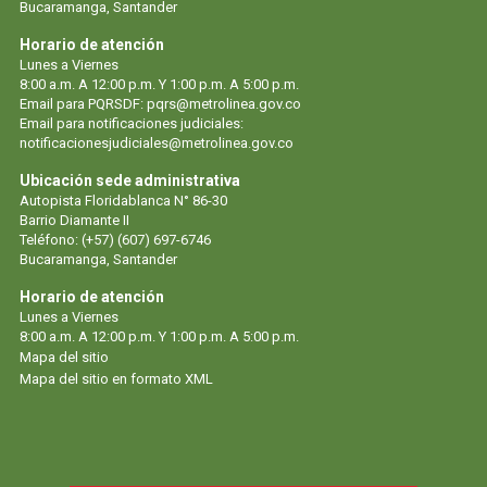
Bucaramanga, Santander
Horario de atención
Lunes a Viernes
8:00 a.m. A 12:00 p.m. Y 1:00 p.m. A 5:00 p.m.
Email para PQRSDF: pqrs@metrolinea.gov.co
Email para notificaciones judiciales:
notificacionesjudiciales@metrolinea.gov.co
Ubicación sede administrativa
Autopista Floridablanca N° 86-30
Barrio Diamante II
Teléfono: (+57) (607) 697-6746
Bucaramanga, Santander
Horario de atención
Lunes a Viernes
8:00 a.m. A 12:00 p.m. Y 1:00 p.m. A 5:00 p.m.
Mapa del sitio
Mapa del sitio en formato XML