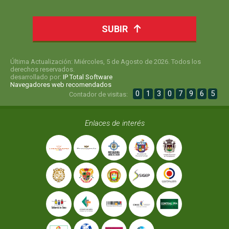
SUBIR
Última Actualización: Miércoles, 5 de Agosto de 2026. Todos los
derechos reservados.
desarrollado por:
IP Total Software
Navegadores web recomendados
0
1
3
0
7
9
6
5
Contador de visitas:
Enlaces de interés