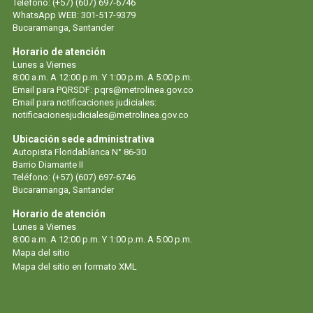
Teléfono: (+57) (607) 697-6746
WhatsApp WEB: 301-517-9379
Bucaramanga, Santander
Horario de atención
Lunes a Viernes
8:00 a.m. A 12:00 p.m. Y 1:00 p.m. A 5:00 p.m.
Email para PQRSDF: pqrs@metrolinea.gov.co
Email para notificaciones judiciales:
notificacionesjudiciales@metrolinea.gov.co
Ubicación sede administrativa
Autopista Floridablanca N° 86-30
Barrio Diamante II
Teléfono: (+57) (607) 697-6746
Bucaramanga, Santander
Horario de atención
Lunes a Viernes
8:00 a.m. A 12:00 p.m. Y 1:00 p.m. A 5:00 p.m.
Mapa del sitio
Mapa del sitio en formato XML