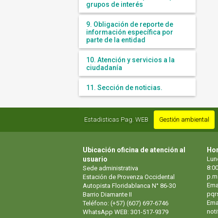
grupos de interés
9. Obligación de reporte de
información específica por
parte de la entidad
10. Atención y servicios a la
ciudadanía
11. Sección de noticias.
Estadisticas Pag. WEB
Gestión ambiental
Ubicación oficina de atención al
Hor
usuario
Lun
8:00
Sede administrativa
p.m
Estación de Provenza Occidental
Ema
Autopista Floridablanca N° 86-30
pqr
Barrio Diamante II
Emai
Teléfono: (+57) (607) 697-6746
not
WhatsApp WEB: 301-517-9379