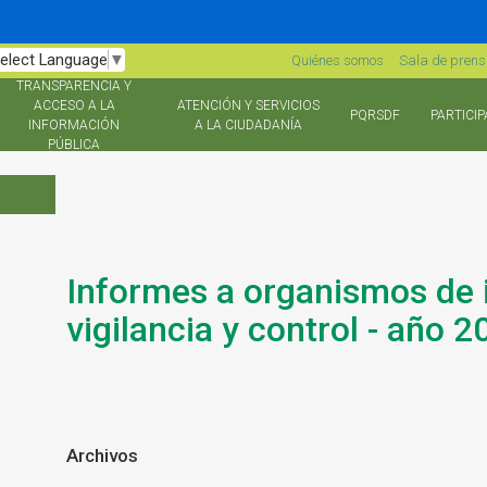
elect Language
▼
Quiénes somos
Sala de pren
TRANSPARENCIA Y
ACCESO A LA
ATENCIÓN Y SERVICIOS
PQRSDF
PARTICIP
INFORMACIÓN
A LA CIUDADANÍA
PÚBLICA
Informes a organismos de 
vigilancia y control - año 2
Archivos