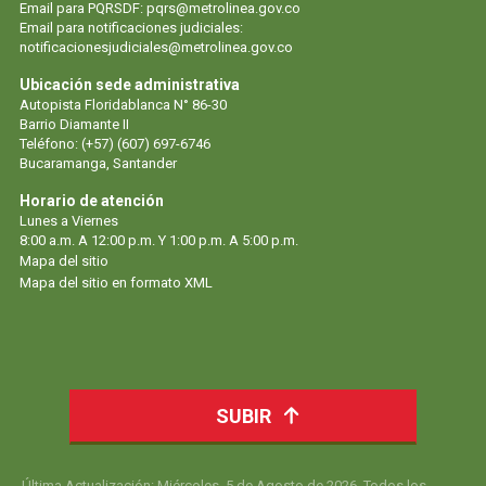
Email para PQRSDF: pqrs@metrolinea.gov.co
Email para notificaciones judiciales:
notificacionesjudiciales@metrolinea.gov.co
Ubicación sede administrativa
Autopista Floridablanca N° 86-30
Barrio Diamante II
Teléfono: (+57) (607) 697-6746
Bucaramanga, Santander
Horario de atención
Lunes a Viernes
8:00 a.m. A 12:00 p.m. Y 1:00 p.m. A 5:00 p.m.
Mapa del sitio
Mapa del sitio en formato XML
SUBIR
Última Actualización: Miércoles, 5 de Agosto de 2026. Todos los