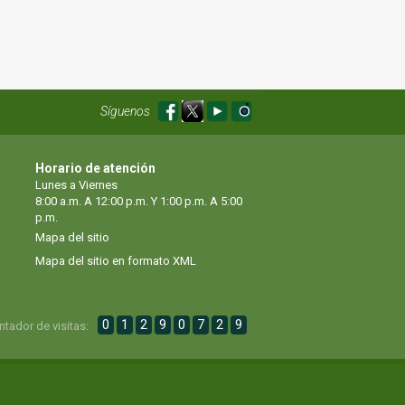
Síguenos
Horario de atención
Lunes a Viernes
8:00 a.m. A 12:00 p.m. Y 1:00 p.m. A 5:00
p.m.
Mapa del sitio
Mapa del sitio en formato XML
0
1
2
9
0
7
2
9
ntador de visitas: