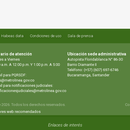
Habeas data
Condiciones de uso
Sala de prensa
ario de atención
Ubicación sede administrativa
es a Viernes
Autopista Floridablanca N° 86-30
 a.m. A 12:00 p.m. Y 1:00 p.m. A 5:00
Barrio Diamante II
.
Teléfono: (+57) (607) 697-6746
il para PQRSDF:
Bucaramanga, Santander
s@metrolinea.gov.co
l para notificaciones judiciales:
ificacionesjudiciales@metrolinea.gov.co
e 2026. Todos los derechos reservados.
Co
res web recomendados
Enlaces de interés