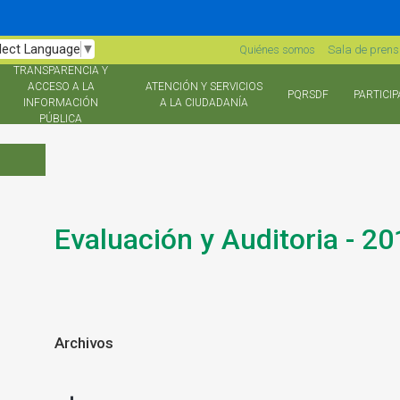
lect Language
▼
Quiénes somos
Sala de pren
TRANSPARENCIA Y
ACCESO A LA
ATENCIÓN Y SERVICIOS
PQRSDF
PARTICIP
INFORMACIÓN
A LA CIUDADANÍA
PÚBLICA
Evaluación y Auditoria - 20
Archivos