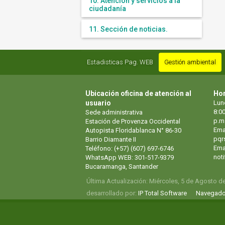
10. Atención y servicios a la
ciudadanía
11. Sección de noticias.
Estadisticas Pag. WEB
Gestión ambiental
Ubicación oficina de atención al
Hor
usuario
Lun
8:00
Sede administrativa
p.m
Estación de Provenza Occidental
Ema
Autopista Floridablanca N° 86-30
pqr
Barrio Diamante II
Emai
Teléfono: (+57) (607) 697-6746
not
WhatsApp WEB: 301-517-9379
Bucaramanga, Santander
Última Actualización: Miércoles, 5 de Agosto d
desarrollado por:
IP Total Software
Navegado