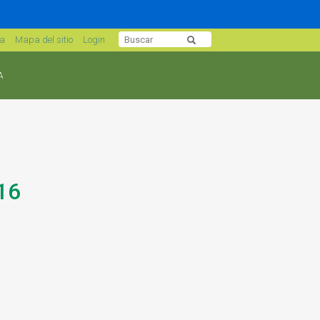
sa
Mapa del sitio
Login
A
16