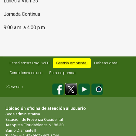
Lunes a Viernes
Jornada Continua
9:00 a.m. a 4:00 p.m.
Estadisticas Pag. WEB
Gestión ambiental
Habeas data
Condiciones de uso
Sala de prensa
Síguenos
Ubicación oficina de atención al usuario
Sede administrativa
Estación de Provenza Occidental
Autopista Floridablanca N° 86-30
Barrio Diamante II
Teléfono: (+57) (607) 697-6746