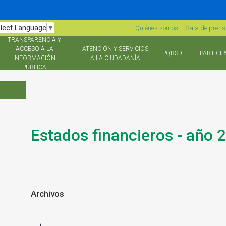
lect Language
▼
Quiénes somos
Sala de pren
TRANSPARENCIA Y
ACCESO A LA
ATENCIÓN Y SERVICIOS
PQRSDF
PARTICIP
INFORMACIÓN
A LA CIUDADANÍA
PÚBLICA
Estados financieros - año 
Archivos