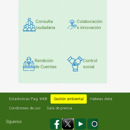
Consulta
Colaboración
ciudadana
e innovación
Rendición
Control
de Cuentas
social
Estadisticas Pag. WEB
Gestión ambiental
Habeas data
Condiciones de uso
Sala de prensa
Síguenos