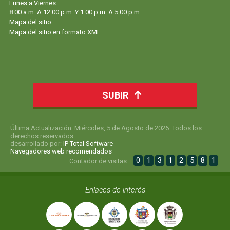
Lunes a Viernes
8:00 a.m. A 12:00 p.m. Y 1:00 p.m. A 5:00 p.m.
Mapa del sitio
Mapa del sitio en formato XML
SUBIR
Última Actualización: Miércoles, 5 de Agosto de 2026. Todos los
derechos reservados.
desarrollado por:
IP Total Software
Navegadores web recomendados
0
1
3
1
2
5
8
1
Contador de visitas:
Enlaces de interés