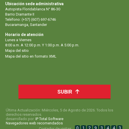
Ubicación sede administrativa
Autopista Floridablanca N° 86-30
Barrio Diamante II
Teléfono: (+57) (607) 697-6746
Bucaramanga, Santander
Horario de atención
Lunes a Viernes
8:00 a.m. A 12:00 p.m. Y 1:00 p.m. A 5:00 p.m.
Mapa del sitio
Mapa del sitio en formato XML
SUBIR
Última Actualización: Miércoles, 5 de Agosto de 2026. Todos los
derechos reservados.
desarrollado por:
IP Total Software
Navegadores web recomendados
0
1
2
9
3
4
4
3
Contador de visitas: