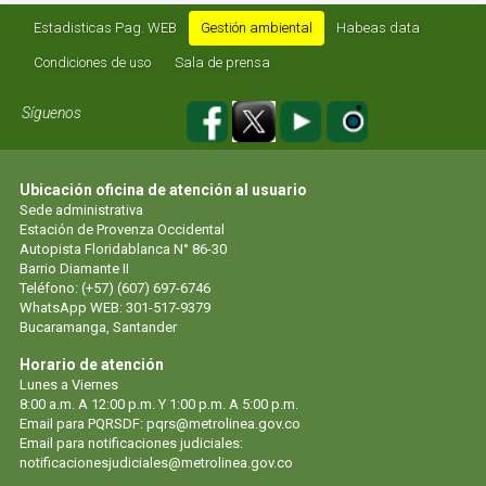
Estadisticas Pag. WEB
Gestión ambiental
Habeas data
Condiciones de uso
Sala de prensa
Síguenos
Ubicación oficina de atención al usuario
Sede administrativa
Estación de Provenza Occidental
Autopista Floridablanca N° 86-30
Barrio Diamante II
Teléfono: (+57) (607) 697-6746
WhatsApp WEB: 301-517-9379
Bucaramanga, Santander
Horario de atención
Lunes a Viernes
8:00 a.m. A 12:00 p.m. Y 1:00 p.m. A 5:00 p.m.
Email para PQRSDF: pqrs@metrolinea.gov.co
Email para notificaciones judiciales:
notificacionesjudiciales@metrolinea.gov.co