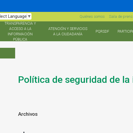
lect Language
▼
Quiénes somos
Sala de pren
TRANSPARENCIA Y
ACCESO A LA
ATENCIÓN Y SERVICIOS
PQRSDF
PARTICIP
INFORMACIÓN
A LA CIUDADANÍA
PÚBLICA
Política de seguridad de la
Archivos