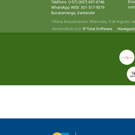
Emai
Teléfono: (+57) (607) 697-6746
not
WhatsApp WEB: 301-517-9379
Bucaramanga, Santander
Última Actualización: Miércoles, 5 de Agosto d
desarrollado por:
IP Total Software
Navegado