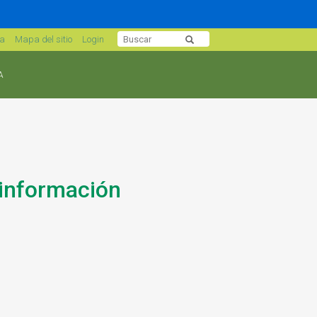
sa
Mapa del sitio
Login
A
 información