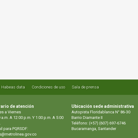
Habeas data
Condiciones de uso
Sala de prensa
ario de atención
Ubicación sede administrativa
es a Viernes
Autopista Floridablanca N° 86-30
 a.m. A 12:00 p.m. Y 1:00 p.m. A 5:00
Barrio Diamante II
.
Teléfono: (+57) (607) 697-6746
il para PQRSDF:
Bucaramanga, Santander
s@metrolinea.gov.co