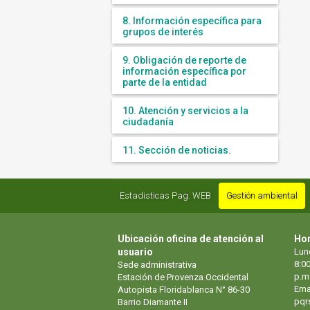
8. Información específica para
grupos de interés
9. Obligación de reporte de
información específica por
parte de la entidad
10. Atención y servicios a la
ciudadanía
11. Sección de noticias.
Estadisticas Pag. WEB
Gestión ambiental
Ubicación oficina de atención al
Hor
usuario
Lun
8:00
Sede administrativa
p.m
Estación de Provenza Occidental
Ema
Autopista Floridablanca N° 86-30
pqr
Barrio Diamante II