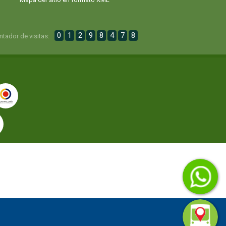
0
1
2
9
8
4
7
8
ntador de visitas: