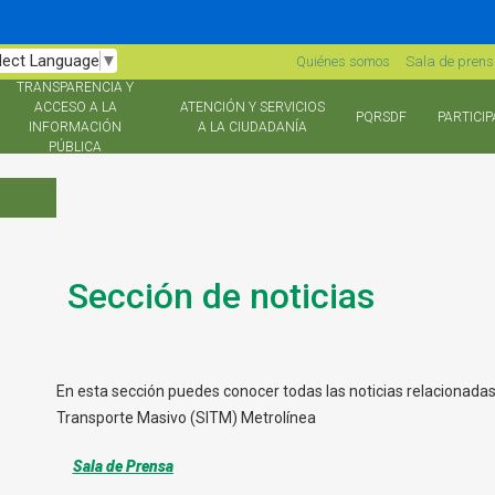
lect Language
▼
Quiénes somos
Sala de pren
TRANSPARENCIA Y
ACCESO A LA
ATENCIÓN Y SERVICIOS
PQRSDF
PARTICIP
INFORMACIÓN
A LA CIUDADANÍA
PÚBLICA
Sección de noticias
En esta sección puedes conocer todas las noticias relacionada
Transporte Masivo (SITM) Metrolínea
Sala de Prensa