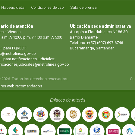
Habeas data
Condiciones de uso
Sala de prensa
ario de atención
Ubicación sede administrativa
es a Viernes
Autopista Floridablanca N° 86-30
 a.m. A 12:00 p.m. Y 1:00 p.m. A 5:00
Barrio Diamante II
.
Teléfono: (+57) (607) 697-6746
il para PQRSDF:
Bucaramanga, Santander
s@metrolinea.gov.co
l para notificaciones judiciales:
ificacionesjudiciales@metrolinea.gov.co
e 2026. Todos los derechos reservados.
Co
res web recomendados
Enlaces de interés