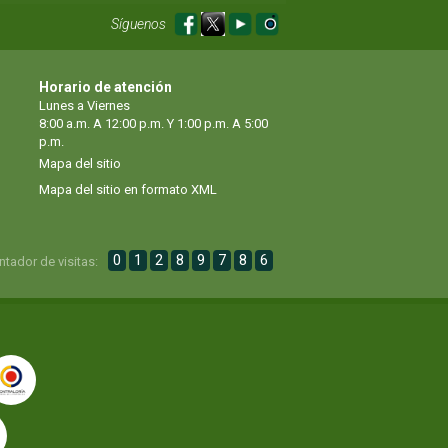
Síguenos
Horario de atención
Lunes a Viernes
8:00 a.m. A 12:00 p.m. Y 1:00 p.m. A 5:00
p.m.
Mapa del sitio
Mapa del sitio en formato XML
0
1
2
8
9
7
8
6
ntador de visitas: