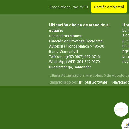
Estadisticas Pag. WEB
Gestión ambiental
Ubicación oficina de atención al
Hor
usuario
Lun
8:00
Sede administrativa
p.m
Estación de Provenza Occidental
Ema
Autopista Floridablanca N° 86-30
pqr
Barrio Diamante II
Emai
Teléfono: (+57) (607) 697-6746
not
WhatsApp WEB: 301-517-9379
Bucaramanga, Santander
Última Actualización: Miércoles, 5 de Agosto d
desarrollado por:
IP Total Software
Navegado