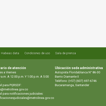
Habeas data
Condiciones de uso
Sala de prensa
ario de atención
Ubicación sede administrativa
es a Viernes
Autopista Floridablanca N° 86-30
 a.m. A 12:00 p.m. Y 1:00 p.m. A 5:00
Barrio Diamante II
.
Teléfono: (+57) (607) 697-6746
il para PQRSDF:
Bucaramanga, Santander
s@metrolinea.gov.co
l para notificaciones judiciales:
ificacionesjudiciales@metrolinea.gov.co