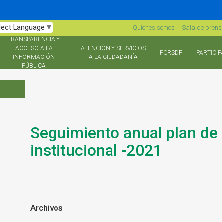
lect Language
▼
Quiénes somos
Sala de pren
TRANSPARENCIA Y
ACCESO A LA
ATENCIÓN Y SERVICIOS
PQRSDF
PARTICIP
INFORMACIÓN
A LA CIUDADANÍA
PÚBLICA
Seguimiento anual plan de
institucional -2021
Archivos