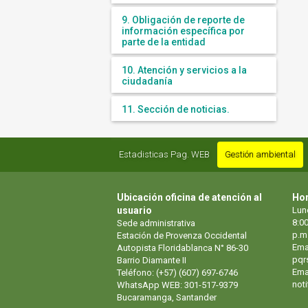
9. Obligación de reporte de
información específica por
parte de la entidad
10. Atención y servicios a la
ciudadanía
11. Sección de noticias.
Estadisticas Pag. WEB
Gestión ambiental
Ubicación oficina de atención al
Hor
usuario
Lun
8:00
Sede administrativa
p.m
Estación de Provenza Occidental
Ema
Autopista Floridablanca N° 86-30
pqr
Barrio Diamante II
Emai
Teléfono: (+57) (607) 697-6746
not
WhatsApp WEB: 301-517-9379
Bucaramanga, Santander