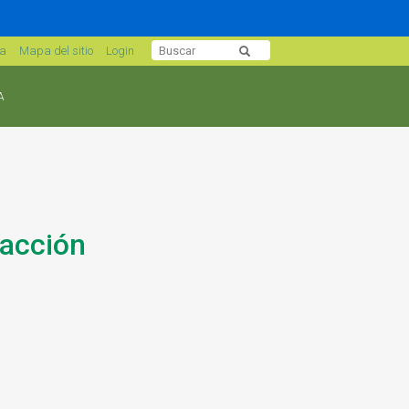
sa
Mapa del sitio
Login
A
 acción