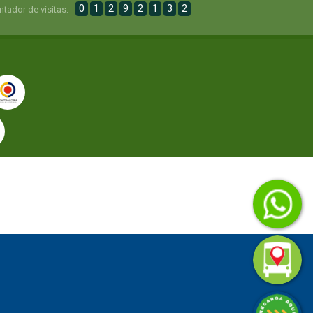
0
1
2
9
2
1
3
2
ntador de visitas: