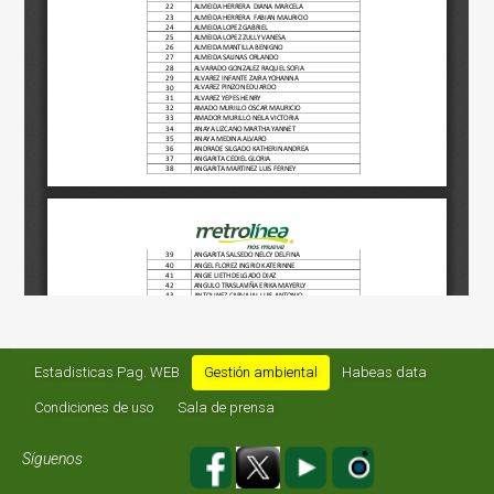
Estadisticas Pag. WEB
Gestión ambiental
Habeas data
Condiciones de uso
Sala de prensa
Síguenos