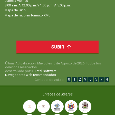
Lunes a Viernes
8:00 a.m. A 12:00 p.m. Y 1:00 p.m. A 5:00 p.m.
Mapa del sitio
Mapa del sitio en formato XML
SUBIR
Última Actualización: Miércoles, 5 de Agosto de 2026. Todos los
derechos reservados.
desarrollado por:
IP Total Software
Navegadores web recomendados
0
1
2
9
6
5
7
4
Contador de visitas:
Enlaces de interés