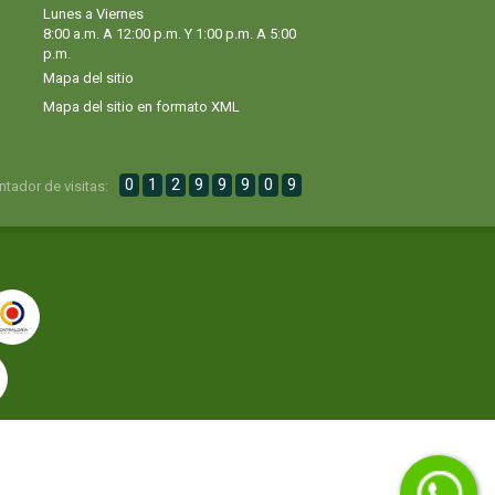
Lunes a Viernes
8:00 a.m. A 12:00 p.m. Y 1:00 p.m. A 5:00
p.m.
Mapa del sitio
Mapa del sitio en formato XML
0
1
2
9
9
9
0
9
ntador de visitas: