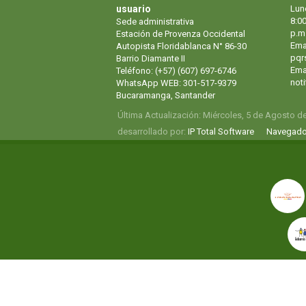
usuario
Lun
8:00
Sede administrativa
p.m
Estación de Provenza Occidental
Ema
Autopista Floridablanca N° 86-30
pqr
Barrio Diamante II
Emai
Teléfono: (+57) (607) 697-6746
not
WhatsApp WEB: 301-517-9379
Bucaramanga, Santander
Última Actualización: Miércoles, 5 de Agosto d
desarrollado por:
IP Total Software
Navegado