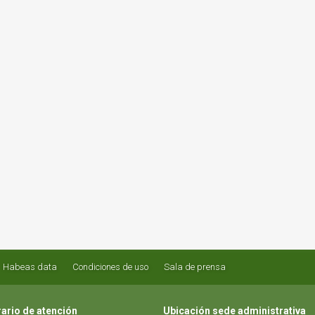
Habeas data
Condiciones de uso
Sala de prensa
ario de atención
Ubicación sede administrativa