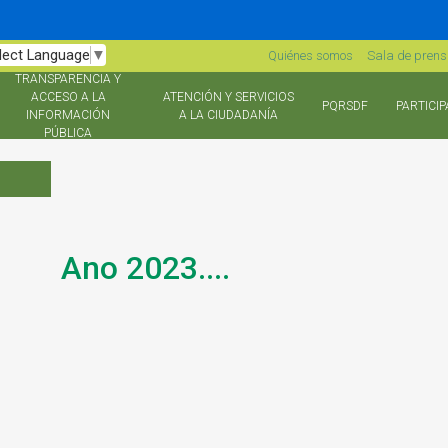
lect Language
▼
Quiénes somos
Sala de pren
TRANSPARENCIA Y
ACCESO A LA
ATENCIÓN Y SERVICIOS
PQRSDF
PARTICIP
INFORMACIÓN
A LA CIUDADANÍA
PÚBLICA
Ano 2023....