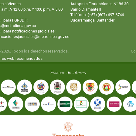
es a Viernes
Autopista Floridablanca N° 86-30
 a.m. A 12:00 p.m. Y 1:00 p.m. A 5:00
Barrio Diamante II
.
Teléfono: (+57) (607) 697-6746
il para PQRSDF:
Bucaramanga, Santander
s@metrolinea.gov.co
l para notificaciones judiciales:
ificacionesjudiciales@metrolinea.gov.co
e 2026. Todos los derechos reservados.
Co
res web recomendados
Enlaces de interés