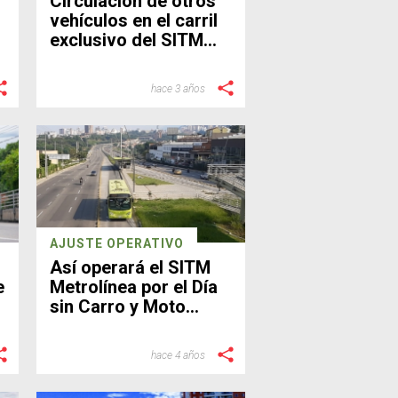
Circulación de otros
vehículos en el carril
exclusivo del SITM
Metrolínea
hace 3 años
AJUSTE OPERATIVO
Así operará el SITM
e
Metrolínea por el Día
sin Carro y Moto
Metropolitano
hace 4 años