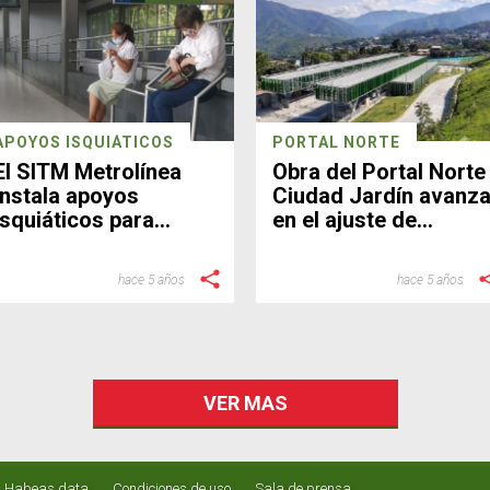
APOYOS ISQUIÁTICOS
PORTAL NORTE
El SITM Metrolínea
Obra del Portal Norte
instala apoyos
Ciudad Jardín avanz
isquiáticos para
en el ajuste de
beneficio de usuarios
detalles finales
hace 5 años
hace 5 años
VER MAS
Habeas data
Condiciones de uso
Sala de prensa