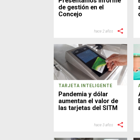
Presentamos informe
de gestión en el
Concejo
hace 2 años
TARJETA INTELIGENTE
Pandemia y dólar
aumentan el valor de
las tarjetas del SITM
hace 3 años