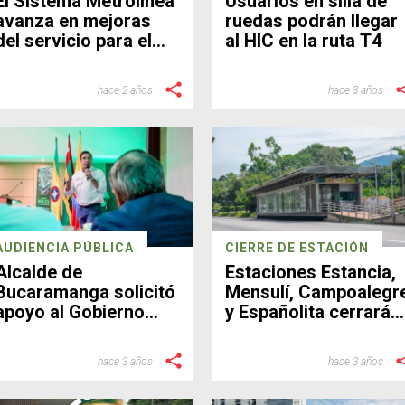
El Sistema Metrolínea
Usuarios en silla de
avanza en mejoras
ruedas podrán llegar
del servicio para el
al HIC en la ruta T4
usuario
hace 2 años
hace 3 años
AUDIENCIA PÚBLICA
CIERRE DE ESTACIÓN
Alcalde de
Estaciones Estancia,
Bucaramanga solicitó
Mensulí, Campoalegr
apoyo al Gobierno
y Españolita cerrarán
Nacional para el SITM
en horas valle
Metrolínea
hace 3 años
hace 3 años