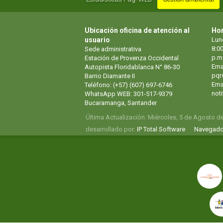
Ubicación oficina de atención al
Hor
usuario
Lun
8:00
Sede administrativa
p.m
Estación de Provenza Occidental
Ema
Autopista Floridablanca N° 86-30
pqr
Barrio Diamante II
Emai
Teléfono: (+57) (607) 697-6746
not
WhatsApp WEB: 301-517-9379
Bucaramanga, Santander
Última Actualización: Miércoles, 5 de Agosto d
desarrollado por:
IP Total Software
Navegado