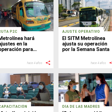
RUTA P2C
AJUSTE OPERATIVO
Metrolínea hará
El SITM Metrolínea
ajustes en la
ajusta su operación
operación para
por la Semana Santa
optimizar servicios
hace 4 años
hace 4 años
CAPACITACIÓN
DÍA DE LAS MADRES