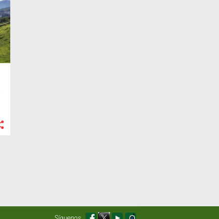
a
Síguenos