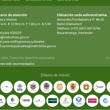
ario de atención
Ubicación sede administrativa
es a Viernes
Autopista Floridablanca N° 86-30
 a.m. A 12:00 p.m. Y 1:00 p.m. A 5:00
Barrio Diamante II
.
Teléfono: (+57) (607) 697-6746
il para PQRSDF:
Bucaramanga, Santander
s@metrolinea.gov.co
l para notificaciones judiciales:
ificacionesjudiciales@metrolinea.gov.co
e 2026. Todos los derechos reservados.
Co
res web recomendados
Enlaces de interés