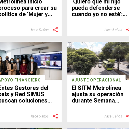
Metrolínea inició
‘Quiero que mi hijo
proceso para crear su
pueda defenderse
política de ‘Mujer y
cuando yo no esté’:
equidad de género’
Edith Martínez
hace 5 años
hace 5 años
APOYO FINANCIERO
AJUSTE OPERACIONAL
Entes Gestores del
El SITM Metrolínea
país y Red SIMUS
ajusta su operación
buscan soluciones
durante Semana
financieras ante el
Santa
Gobierno Nacional
hace 5 años
hace 5 años