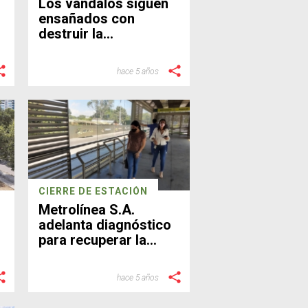
Los vándalos siguen
ensañados con
destruir la
infraestructura de
Metrolínea
hace 5 años
CIERRE DE ESTACIÓN
Metrolínea S.A.
adelanta diagnóstico
para recuperar la
estación La
Españolita
hace 5 años