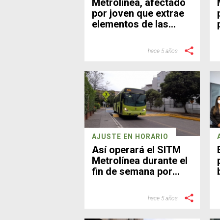
Metrolínea, afectado
por joven que extrae
elementos de las
estaciones
hace 5 años
AJUSTE EN HORARIO
Así operará el SITM
Metrolínea durante el
fin de semana por
‘toque de queda’
hace 5 años