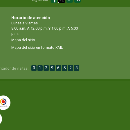
Horario de atención
Lunes a Viernes
8:00 a.m. A 12:00 p.m. Y 1:00 p.m. A 5:00
p.m.
Mapa del sitio
Mapa del sitio en formato XML
0
1
2
9
6
5
2
3
ntador de visitas: