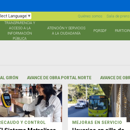
lect Language
▼
Quiénes somos
Sala de pren
TRANSPARENCIA Y
ACCESO A LA
ATENCIÓN Y SERVICIOS
PQRSDF
PARTICIP
INFORMACIÓN
A LA CIUDADANÍA
PÚBLICA
AL GIRÓN
AVANCE DE OBRA PORTAL NORTE
AVANCE DE OB
RECAUDO Y CONTROL
MEJORAS EN SERVICIO