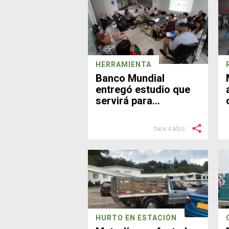
HERRAMIENTA
Banco Mundial
entregó estudio que
servirá para
estructurar el nuevo
SITM para
hace 4 años
Bucaramanga y el
área
HURTO EN ESTACIÓN