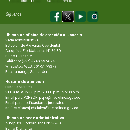
Condiciones de uso
Sala de prensa
Síguenos
Ubicación oficina de atención al usuario
Sede administrativa
Estación de Provenza Occidental
Autopista Floridablanca N° 86-30
Barrio Diamante II
Teléfono: (+57) (607) 697-6746
WhatsApp WEB: 301-517-9379
Bucaramanga, Santander
Horario de atención
Lunes a Viernes
8:00 a.m. A 12:00 p.m. Y 1:00 p.m. A 5:00 p.m.
Email para PQRSDF: pqrs@metrolinea.gov.co
Email para notificaciones judiciales:
notificacionesjudiciales@metrolinea.gov.co
Ubicación sede administrativa
Autopista Floridablanca N° 86-30
Barrio Diamante II