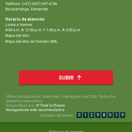
Teléfono: (+57) (607) 697-6746
Bucaramanga, Santander
Horario de atención
Lunes a Viernes
8:00 a.m. A 12:00 p.m. Y 1:00 p.m. A 5:00 p.m.
Mapa del sitio
Mapa del sitio en formato XML
SUBIR
Última Actualización: Miércoles, 5 de Agosto de 2026. Todos los
derechos reservados.
desarrollado por:
IP Total Software
Navegadores web recomendados
0
1
2
9
8
0
1
9
Contador de visitas: