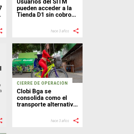
Usuarios del SITM
7
pueden acceder a la
Tienda D1 sin cobro
doble
hace 3 años
l
CIERRE DE OPERACIÓN
o
Clobi Bga se
a
consolida como el
transporte alternativo
de la ciudad
hace 3 años