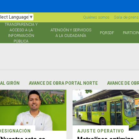
lect Language
▼
Quiénes somos
Sala de pren
TRANSPARENCIA Y
ACCESO A LA
ATENCIÓN Y SERVICIOS
PQRSDF
PARTICIP
INFORMACIÓN
A LA CIUDADANÍA
PÚBLICA
AL GIRÓN
AVANCE DE OBRA PORTAL NORTE
AVANCE DE OB
DESIGNACIÓN
AJUSTE OPERATIVO