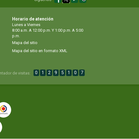
Horario de atención
Lunes a Viernes
8:00 a.m. A 12:00 p.m. Y 1:00 p.m. A 5:00
p.m.
Mapa del sitio
Mapa del sitio en formato XML
0
1
2
9
5
1
0
7
ntador de visitas: