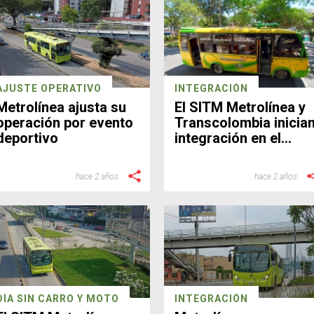
AJUSTE OPERATIVO
INTEGRACIÓN
Metrolínea ajusta su
El SITM Metrolínea y
operación por evento
Transcolombia inicia
deportivo
integración en el
Norte de
Bucaramanga
hace 2 años
hace 2 años
DÍA SIN CARRO Y MOTO
INTEGRACIÓN