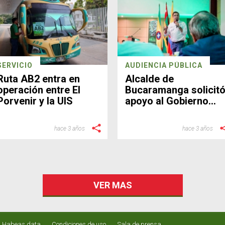
SERVICIO
AUDIENCIA PÚBLICA
Ruta AB2 entra en
Alcalde de
operación entre El
Bucaramanga solicit
Porvenir y la UIS
apoyo al Gobierno
Nacional para el SIT
Metrolínea
hace 3 años
hace 3 años
VER MAS
Habeas data
Condiciones de uso
Sala de prensa