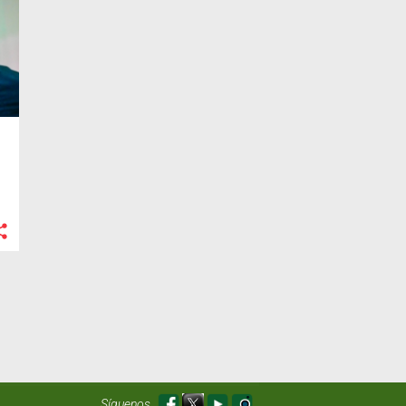
ó
M
Síguenos