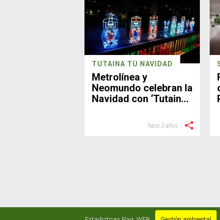
TUTAINA TÚ NAVIDAD
Metrolínea y
Neomundo celebran la
Navidad con ‘Tutaina
tu Navidad’
hace 3 años
Estadisticas Pag. WEB
Gestión ambiental