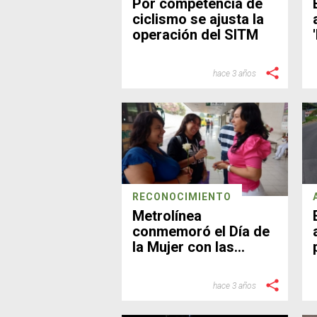
Por competencia de
ciclismo se ajusta la
operación del SITM
hace 3 años
RECONOCIMIENTO
Metrolínea
conmemoró el Día de
la Mujer con las
usuarias del SITM
hace 3 años