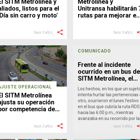
El SITM Metrolínea y
Metrolínea y
aliados, listos para el
Unitransa habilitarán 
'Día sin carro y moto'
rutas para mejorar el
servicio
hace 3 años
hace 3 años
COMUNICADO
Frente al incidente
ocurrido en un bus de
SITM Metrolínea, el
Ente Gestor informa:
AJUSTE OPERACIONAL
Los hechos, en los que un sujet
El SITM Metrolínea
intenta hurtar las pertenencias 
otro, ocurrieron el lunes festivo
ajusta su operación
en el bus que cubría la ruta RDS
por competencia de
hacia las 6:00 p.m., mientras
ciclismo
avanzaba en su recorrido por la
carrera 15 con calle 36 de
hace 3 años
hace 3 años
Bucaramanga.