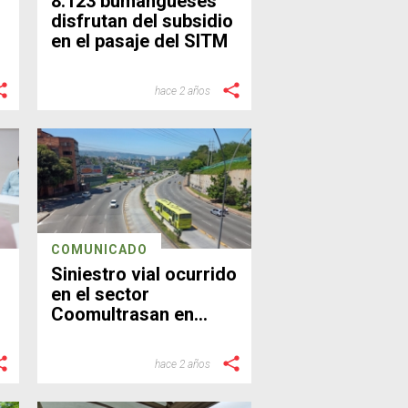
8.123 bumangueses
disfrutan del subsidio
en el pasaje del SITM
hace 2 años
COMUNICADO
Siniestro vial ocurrido
en el sector
Coomultrasan en
Bucaramanga
hace 2 años