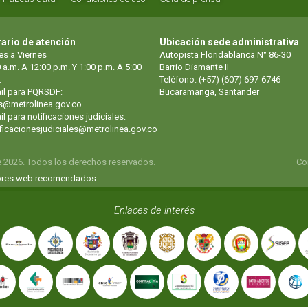
ario de atención
Ubicación sede administrativa
es a Viernes
Autopista Floridablanca N° 86-30
 a.m. A 12:00 p.m. Y 1:00 p.m. A 5:00
Barrio Diamante II
.
Teléfono: (+57) (607) 697-6746
il para PQRSDF:
Bucaramanga, Santander
s@metrolinea.gov.co
l para notificaciones judiciales:
ificacionesjudiciales@metrolinea.gov.co
e 2026. Todos los derechos reservados.
Co
res web recomendados
Enlaces de interés