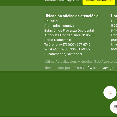
Ubicación oficina de atención al
Hor
usuario
Lun
8:00
Sede administrativa
p.m
Estación de Provenza Occidental
Ema
Autopista Floridablanca N° 86-30
pqr
Barrio Diamante II
Emai
Teléfono: (+57) (607) 697-6746
not
WhatsApp WEB: 301-517-9379
Bucaramanga, Santander
Última Actualización: Miércoles, 5 de Agosto d
desarrollado por:
IP Total Software
Navegado