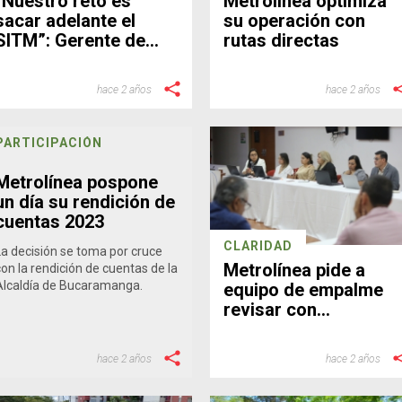
“Nuestro reto es
Metrolínea optimiza
sacar adelante el
su operación con
SITM”: Gerente de
rutas directas
Metrolínea
hace 2 años
hace 2 años
PARTICIPACIÓN
Metrolínea pospone
un día su rendición de
cuentas 2023
CLARIDAD
La decisión se toma por cruce
Metrolínea pide a
con la rendición de cuentas de la
Alcaldía de Bucaramanga.
equipo de empalme
revisar con
rigurosidad la
información
hace 2 años
hace 2 años
entregada