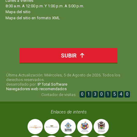
Lunes a Viernes
8:00 a.m. A 12:00 p.m. Y 1:00 p.m. A 5:00 p.m.
Mapa del sitio
Mapa del sitio en formato XML
SUBIR
Última Actualización: Miércoles, 5 de Agosto de 2026. Todos los
derechos reservados.
desarrollado por:
IP Total Software
Navegadores web recomendados
0
1
3
0
1
5
4
0
Contador de visitas:
Enlaces de interés