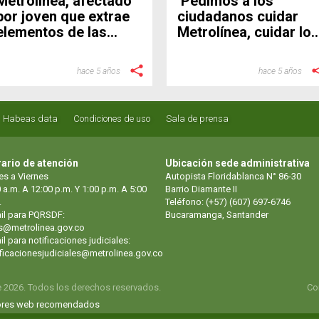
Metrolínea, afectado
‘Pedimos a los
por joven que extrae
ciudadanos cuidar
elementos de las
Metrolínea, cuidar lo
estaciones
público’: Gerente
hace 5 años
hace 5 años
Habeas data
Condiciones de uso
Sala de prensa
ario de atención
Ubicación sede administrativa
es a Viernes
Autopista Floridablanca N° 86-30
 a.m. A 12:00 p.m. Y 1:00 p.m. A 5:00
Barrio Diamante II
.
Teléfono: (+57) (607) 697-6746
il para PQRSDF:
Bucaramanga, Santander
s@metrolinea.gov.co
l para notificaciones judiciales:
ificacionesjudiciales@metrolinea.gov.co
e 2026. Todos los derechos reservados.
Co
res web recomendados