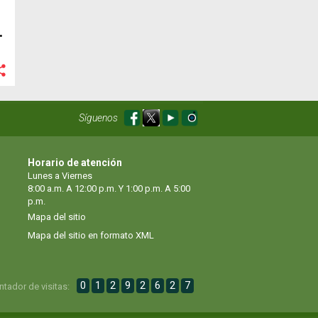
Síguenos
Horario de atención
Lunes a Viernes
8:00 a.m. A 12:00 p.m. Y 1:00 p.m. A 5:00
p.m.
Mapa del sitio
Mapa del sitio en formato XML
0
1
2
9
2
6
2
7
ntador de visitas: