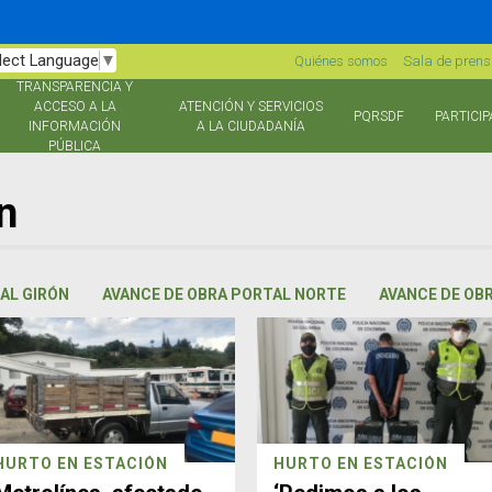
lect Language
▼
Quiénes somos
Sala de pren
TRANSPARENCIA Y
ACCESO A LA
ATENCIÓN Y SERVICIOS
PQRSDF
PARTICIP
INFORMACIÓN
A LA CIUDADANÍA
PÚBLICA
n
AL GIRÓN
AVANCE DE OBRA PORTAL NORTE
AVANCE DE OB
HURTO EN ESTACIÓN
HURTO EN ESTACIÓN