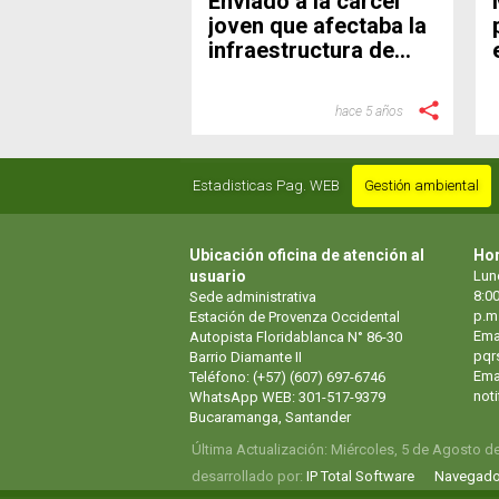
Enviado a la cárcel
joven que afectaba la
infraestructura de
Metrolínea
hace 5 años
Estadisticas Pag. WEB
Gestión ambiental
Ubicación oficina de atención al
Hor
usuario
Lun
8:00
Sede administrativa
p.m
Estación de Provenza Occidental
Ema
Autopista Floridablanca N° 86-30
pqr
Barrio Diamante II
Emai
Teléfono: (+57) (607) 697-6746
not
WhatsApp WEB: 301-517-9379
Bucaramanga, Santander
Última Actualización: Miércoles, 5 de Agosto d
desarrollado por:
IP Total Software
Navegado