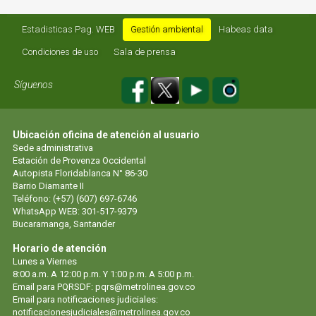
Estadisticas Pag. WEB
Gestión ambiental
Habeas data
Condiciones de uso
Sala de prensa
Síguenos
Ubicación oficina de atención al usuario
Sede administrativa
Estación de Provenza Occidental
Autopista Floridablanca N° 86-30
Barrio Diamante II
Teléfono: (+57) (607) 697-6746
WhatsApp WEB: 301-517-9379
Bucaramanga, Santander
Horario de atención
Lunes a Viernes
8:00 a.m. A 12:00 p.m. Y 1:00 p.m. A 5:00 p.m.
Email para PQRSDF: pqrs@metrolinea.gov.co
Email para notificaciones judiciales:
notificacionesjudiciales@metrolinea.gov.co