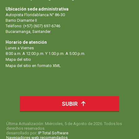
Ubicación sede administrativa
Autopista Floridablanca N° 86-30
Barrio Diamante II
Teléfono: (+57) (607) 697-6746
Bucaramanga, Santander
Horario de atención
Lunes a Viernes
8:00 a.m. A 12:00 p.m. Y 1:00 p.m. A 5:00 p.m.
Mapa del sitio
Mapa del sitio en formato XML
SUBIR
Última Actualización: Miércoles, 5 de Agosto de 2026. Todos los
derechos reservados.
desarrollado por:
IP Total Software
Navegadores web recomendados