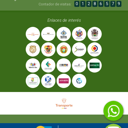
0
1
2
8
6
5
7
9
Contador de visitas:
Enlaces de interés