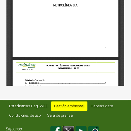
Estadisticas Pag. WEB
Gestión ambiental
Habeas data
Condiciones de uso
Sala de prensa
Síguenos