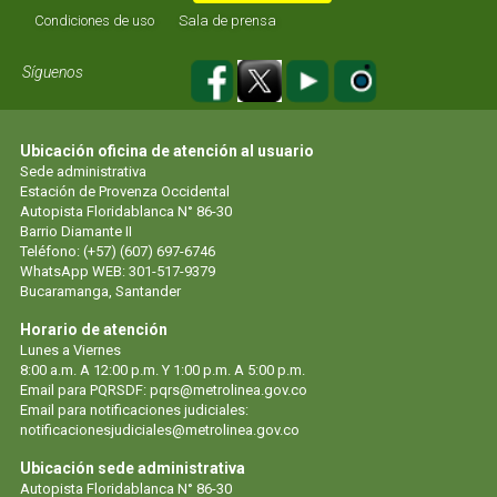
Condiciones de uso
Sala de prensa
Síguenos
Ubicación oficina de atención al usuario
Sede administrativa
Estación de Provenza Occidental
Autopista Floridablanca N° 86-30
Barrio Diamante II
Teléfono: (+57) (607) 697-6746
WhatsApp WEB: 301-517-9379
Bucaramanga, Santander
Horario de atención
Lunes a Viernes
8:00 a.m. A 12:00 p.m. Y 1:00 p.m. A 5:00 p.m.
Email para PQRSDF: pqrs@metrolinea.gov.co
Email para notificaciones judiciales:
notificacionesjudiciales@metrolinea.gov.co
Ubicación sede administrativa
Autopista Floridablanca N° 86-30