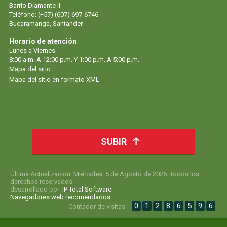
Barrio Diamante II
Teléfono: (+57) (607) 697-6746
Bucaramanga, Santander
Horario de atención
Lunes a Viernes
8:00 a.m. A 12:00 p.m. Y 1:00 p.m. A 5:00 p.m.
Mapa del sitio
Mapa del sitio en formato XML
SUBIR
Última Actualización: Miércoles, 5 de Agosto de 2026. Todos los
derechos reservados.
desarrollado por:
IP Total Software
Navegadores web recomendados
0
1
2
8
6
5
9
6
Contador de visitas: