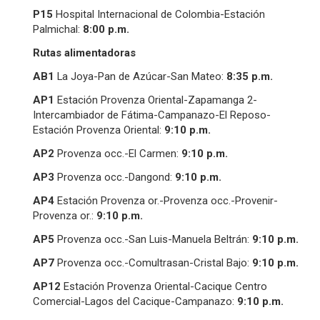
P15
Hospital Internacional de Colombia-Estación
Palmichal:
8:
00
p.m.
Rutas alimentadoras
AB1
La Joya-Pan de Azúcar-San Mateo:
8:
3
5 p.m.
AP1
Estación Provenza Oriental-Zapamanga 2-
Intercambiador de Fátima-Campanazo-El Reposo-
Estación Provenza Oriental:
9:
10
p.m.
AP2
Provenza occ.-El Carmen:
9:
10
p.m.
AP3
Provenza occ.-Dangond:
9:10 p.m.
AP4
Estación Provenza or.-Provenza occ.-Provenir-
Provenza or.:
9:
1
0 p.m.
AP5
Provenza occ.-San Luis-Manuela Beltrán:
9
:
10
p.m.
AP7
Provenza occ.-Comultrasan-Cristal Bajo:
9:
10
p.m.
AP12
Estación Provenza Oriental-Cacique Centro
Comercial-Lagos del Cacique-Campanazo:
9:
10
p.m.