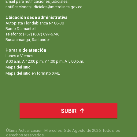
Email para notificaciones judiciales:
notificacionesjudiciales@metrolinea.gov.co
Ubicación sede administrativa
Autopista Floridablanca N° 86-30
Barrio Diamante II
Teléfono: (+57) (607) 697-6746
Bucaramanga, Santander
Horario de atención
Lunes a Viernes
8:00 a.m. A 12:00 p.m. Y 1:00 p.m. A 5:00 p.m.
Mapa del sitio
Mapa del sitio en formato XML
SUBIR
Última Actualización: Miércoles, 5 de Agosto de 2026. Todos los
derechos reservados.