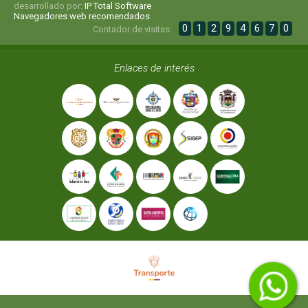
desarrollado por:
IP Total Software
Navegadores web recomendados
0
1
2
9
4
6
7
0
Contador de visitas:
Enlaces de interés