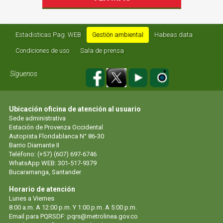
Estadisticas Pag. WEB
Gestión ambiental
Habeas data
Condiciones de uso
Sala de prensa
Síguenos
Ubicación oficina de atención al usuario
Sede administrativa
Estación de Provenza Occidental
Autopista Floridablanca N° 86-30
Barrio Diamante II
Teléfono: (+57) (607) 697-6746
WhatsApp WEB: 301-517-9379
Bucaramanga, Santander
Horario de atención
Lunes a Viernes
8:00 a.m. A 12:00 p.m. Y 1:00 p.m. A 5:00 p.m.
Email para PQRSDF: pqrs@metrolinea.gov.co