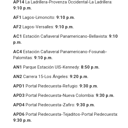
AP14
La Ladrillera-Provenza Occidental-La Ladrillera:
9:10 p.m.
AF1
Lagos-Limoncito:
9:
1
0 p.m.
AF2
Lagos-Versalles:
9:
1
0 p.m.
AC1
Estación Cañaveral Panamericano-Bellavista:
9:
1
0
p.m.
AC4
Estación Cañaveral Panamericano-Fosunab-
Palomitas:
9:
1
0 p.m.
AN1
Parque Estación UIS-Kennedy:
8:
5
0 p.m.
AN2
Carrera 15-Los Ángeles:
9:
2
0 p.m.
APD1
Portal Piedecuesta-Refugio:
9:
3
0 p.m.
APD3
Portal Piedecuesta-Nueva Colombia:
9:30 p.m.
APD4
Portal Piedecuesta-Zafiro:
9:30 p.m.
APD6
Portal Piedecuesta-Tejaditos-Portal Piedecuesta:
9:30 p.m.