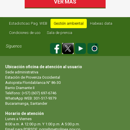
VER MAS
Estadisticas Pag. WEB
Gestión ambiental
Habeas data
Condiciones de uso
Sala de prensa
Síguenos
Ubicación oficina de atención al usuario
Sede administrativa
Estación de Provenza Occidental
Autopista Floridablanca N° 86-30
Barrio Diamante II
Teléfono: (+57) (607) 697-6746
WhatsApp WEB: 301-517-9379
Bucaramanga, Santander
Horario de atención
Lunes a Viernes
8:00 a.m. A 12:00 p.m. Y 1:00 p.m. A 5:00 p.m.
Email para PQRSDF: pqrs@metrolinea.gov.co