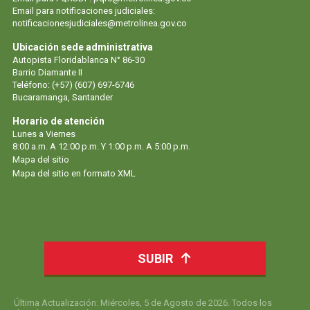
Email para notificaciones judiciales:
notificacionesjudiciales@metrolinea.gov.co
Ubicación sede administrativa
Autopista Floridablanca N° 86-30
Barrio Diamante II
Teléfono: (+57) (607) 697-6746
Bucaramanga, Santander
Horario de atención
Lunes a Viernes
8:00 a.m. A 12:00 p.m. Y 1:00 p.m. A 5:00 p.m.
Mapa del sitio
Mapa del sitio en formato XML
SUBIR
Última Actualización: Miércoles, 5 de Agosto de 2026. Todos los