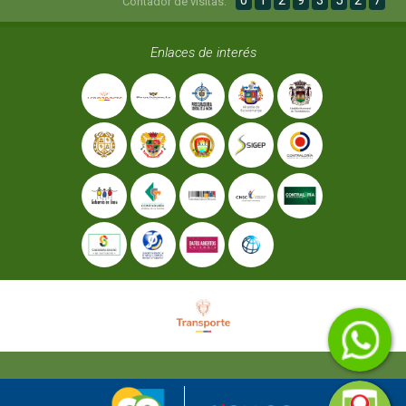
0
1
2
9
3
5
2
7
Contador de visitas:
Enlaces de interés