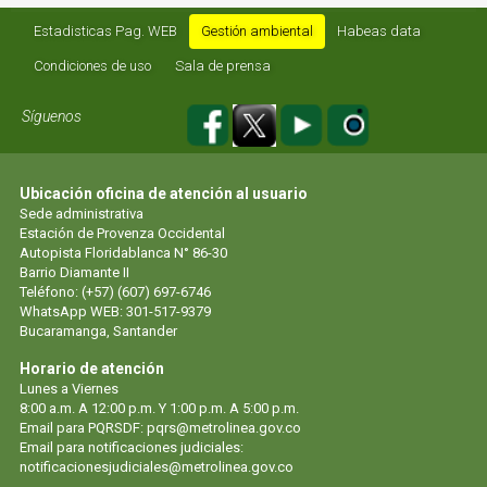
Estadisticas Pag. WEB
Gestión ambiental
Habeas data
Condiciones de uso
Sala de prensa
Síguenos
Ubicación oficina de atención al usuario
Sede administrativa
Estación de Provenza Occidental
Autopista Floridablanca N° 86-30
Barrio Diamante II
Teléfono: (+57) (607) 697-6746
WhatsApp WEB: 301-517-9379
Bucaramanga, Santander
Horario de atención
Lunes a Viernes
8:00 a.m. A 12:00 p.m. Y 1:00 p.m. A 5:00 p.m.
Email para PQRSDF: pqrs@metrolinea.gov.co
Email para notificaciones judiciales:
notificacionesjudiciales@metrolinea.gov.co