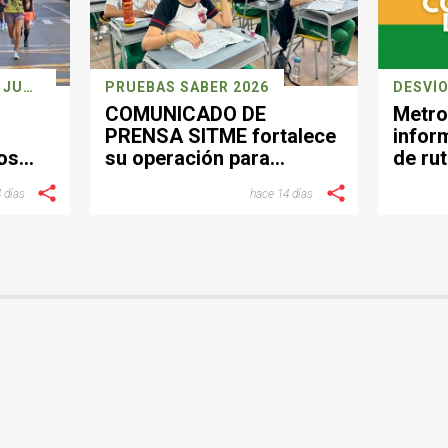
CARRERA DEPORTIVA 26 JULIO
PRUEBAS SABER 2026
DESVÍO
COMUNICADO DE
Metro
PRENSA SITME fortalece
infor
os
su operación para
de rut
facilitar la movilidad
el se
 días
hace 14 días
a
durante la jornada de las
Pruebas Saber del 26 de
julio