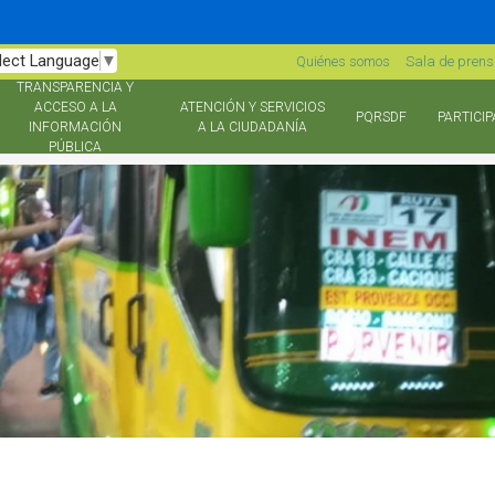
lect Language
▼
Quiénes somos
Sala de pren
TRANSPARENCIA Y
ACCESO A LA
ATENCIÓN Y SERVICIOS
PQRSDF
PARTICIP
INFORMACIÓN
A LA CIUDADANÍA
PÚBLICA