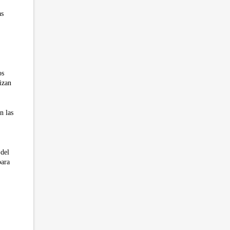
as
os
izan
n las
 del
para