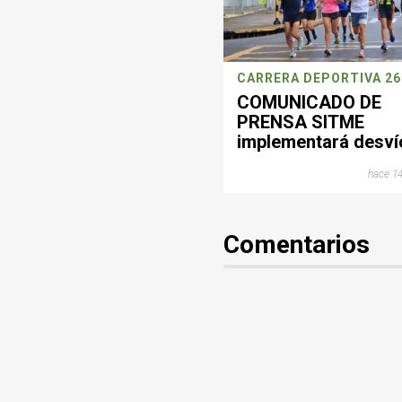
COMUNICADO DE
PRENSA SITME
implementará desví
operacionales este
hace 14
domingo por jornad
deportiva en
Bucaramanga
Comentarios