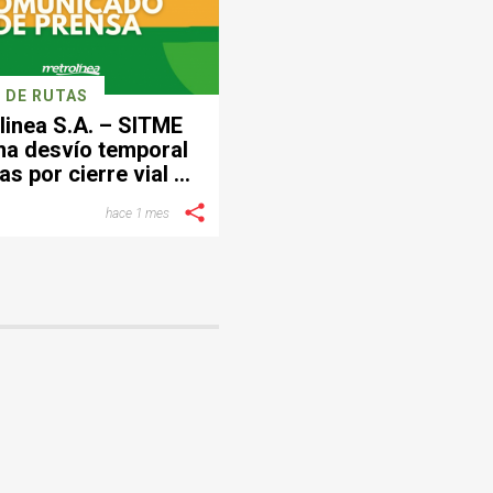
 DE RUTAS
linea S.A. – SITME
ma desvío temporal
as por cierre vial en
ctor de Provenza
hace 1 mes