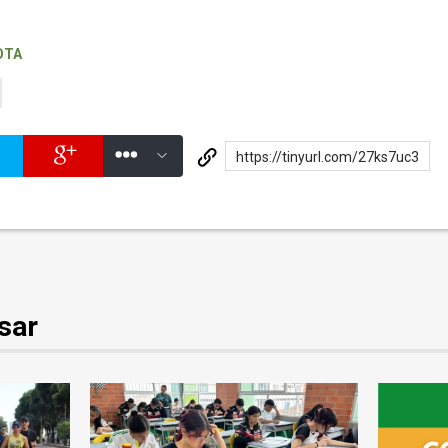
OTA
https://tinyurl.com/27ks7uc3
sar