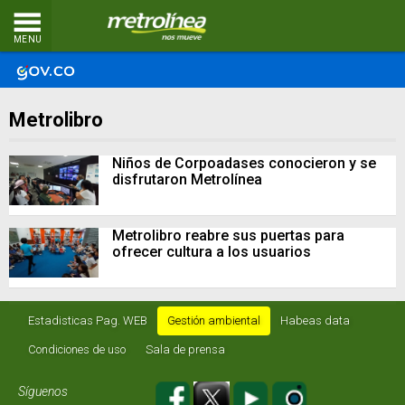
MENU
Metrolibro
Niños de Corpoadases conocieron y se
disfrutaron Metrolínea
Metrolibro reabre sus puertas para
ofrecer cultura a los usuarios
Estadisticas Pag. WEB
Gestión ambiental
Habeas data
Condiciones de uso
Sala de prensa
Síguenos