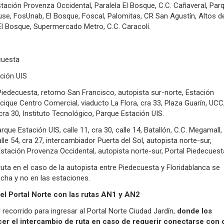
tación
Provenza Occidental, Paralela El Bosque, C.C. Cañaveral, Par
House, FosUnab, El Bosque, Foscal, Palomitas, CR San Agustín, Altos d
El Bosque, Supermercado Metro, C.C. Caracolí.
cuesta
ción UIS
Piedecuesta, retorno San Francisco, autopista sur-norte, Estación
cique Centro Comercial, viaducto La Flora, cra 33, Plaza Guarín, UCC
cra 30, Instituto Tecnológico, Parque Estación UIS.
rque Estación UIS, calle 11, cra 30, calle 14, Batallón, C.C. Megamall,
calle 54, cra 27, intercambiador Puerta del Sol, autopista norte-sur,
stación Provenza Occidental, autopista norte-sur, Portal Piedecuest
uta en el caso de la autopista entre Piedecuesta y Floridablanca se
cha y no en las estaciones.
l Portal Norte con las rutas AN1 y AN2
 recorrido para ingresar al Portal Norte Ciudad Jardín,
donde los
er el intercambio de ruta en caso de requerir conectarse con 