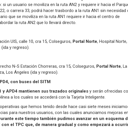
 si un usuario se moviliza en la ruta AN2 y requiere ir hacia el Parqu
 22, o carrera 33, podrá hacer trasbordo a la ruta AN1 sin necesidad d
ario que se moviliza en la ruta AN1 requiere ir hacia el centro de
rdar la ruta AN2 que lo llevará directo.
ción UIS, calle 10, cra 15, Colseguros,
Portal Norte
, Hospital Norte,
(ida y regreso).
recho N-S Estación Chorreras, cra 15, Colseguros,
Portal Norte
, La
a, Los Ángeles (ida y regreso).
PD4, con buses del SITM
1 y APD4 mantienen sus trazados originales
y serán ofrecidas c
ínea a los cuales se accederá con la Tarjeta Inteligente.
s operativas que hemos tenido desde hace casi siete meses iniciamo
cias para nuestros usuarios, con las cuales anunciamos mejoras e
urante este tiempo también pudimos avanzar en un esquema d
con el TPC que, de manera gradual y como empezará a ocurri