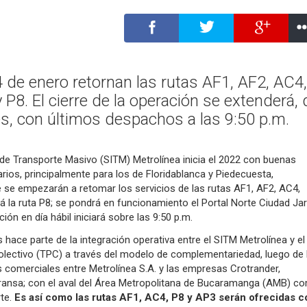
24 de enero retornan las rutas AF1, AF2, AC4,
P8. El cierre de la operación se extenderá, 
es, con últimos despachos a las 9:50 p.m.
 de Transporte Masivo (SITM) Metrolínea inicia el 2022 con buenas
arios, principalmente para los de Floridablanca y Piedecuesta,
 se empezarán a retomar los servicios de las rutas AF1, AF2, AC4,
 la ruta P8; se pondrá en funcionamiento el Portal Norte Ciudad Jar
ción en día hábil iniciará sobre las 9:50 p.m.
s hace parte de la integración operativa entre el SITM Metrolínea y el
olectivo (TPC) a través del modelo de complementariedad, luego de 
 comerciales entre Metrolínea S.A. y las empresas Crotrander,
ransa; con el aval del Área Metropolitana de Bucaramanga (AMB) c
rte.
Es así como las rutas AF1, AC4, P8 y AP3 serán ofrecidas c