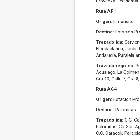
Provenza Occidental.
Ruta AF1
Origen:
Limoncito
Destino:
Estación Pr
Trazado ida:
Servient
Floridablanca, Jardín
Andalucía, Paralela a
Trazado regreso:
Pr
Acualago, La Colmena,
Cra 10, Calle 7, Cra 8
Ruta AC4
Origen:
Estación Pro
Destino:
Palomitas
Trazado ida:
C.C. Cañ
Palomitas, CR San Ag
C.C. Caracolí, Parale