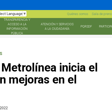
lect Language
▼
Quiénes somos
Sala de pren
TRANSPARENCIA Y
ACCESO A LA
ATENCIÓN Y SERVICIOS
PQRSDF
PARTICIP
INFORMACIÓN
A LA CIUDADANÍA
PÚBLICA
S
Metrolínea inicia el
n mejoras en el
 2022