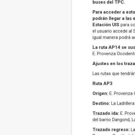
buses del TPC.
Para acceder a esto
podrán llegar a las
Estación UIS
para co
el usuario accede al 
igual manera podrá ac
La ruta AP14 se su
E. Provenza Occidenta
Ajustes en los traz
Las rutas que tendrá
Ruta AP3
Origen:
E. Provenza 
Destino:
La Ladrillera
Trazado ida:
E. Prov
del barrio Dangond, La
Trazado regreso:
La