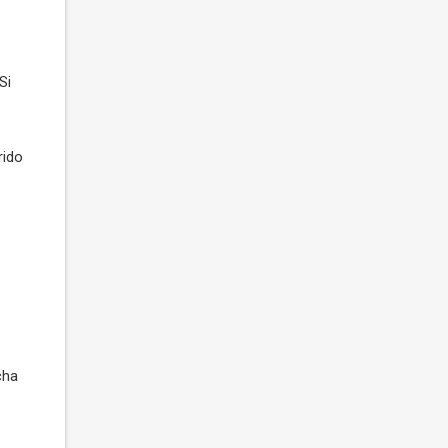
Si
rido
cha