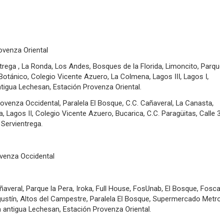
ovenza Oriental
rega , La Ronda, Los Andes, Bosques de la Florida, Limoncito, Parqu
 Botánico, Colegio Vicente Azuero, La Colmena, Lagos III, Lagos I,
ntigua Lechesan, Estación Provenza Oriental.
ovenza Occidental, Paralela El Bosque, C.C. Cañaveral, La Canasta,
 Lagos II, Colegio Vicente Azuero, Bucarica, C.C. Paragüitas, Calle 3
, Servientrega.
venza Occidental
averal, Parque la Pera, Iroka, Full House, FosUnab, El Bosque, Foscal
ustín, Altos del Campestre, Paralela El Bosque, Supermercado Metro
la antigua Lechesan, Estación Provenza Oriental.