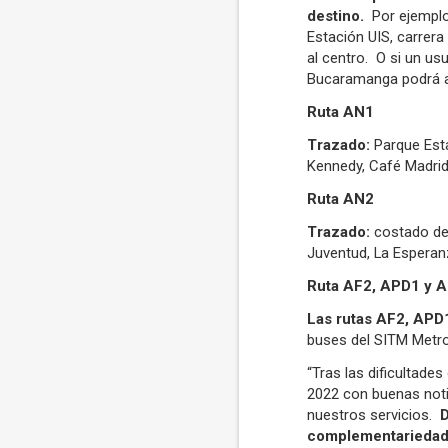
destino.
Por ejemplo:
Estación UIS, carrera
al centro. O si un usu
Bucaramanga podrá abo
Ruta AN1
Trazado:
Parque Esta
Kennedy, Café Madrid 
Ruta AN2
Trazado:
costado de
Juventud, La Esperanz
Ruta AF2, APD1 y A
Las rutas AF2, APD
buses del SITM Metrol
“Tras las dificultade
2022 con buenas noti
nuestros servicios.
D
complementariedad 