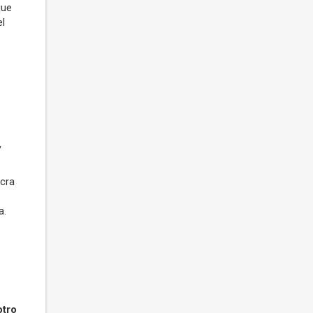
que
el
,
 cra
a.
otro