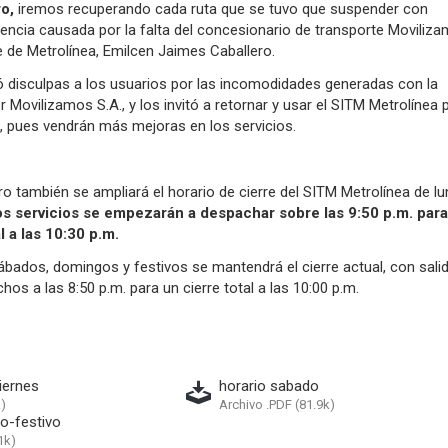
o,
iremos recuperando cada ruta que se tuvo que suspender con
encia causada por la falta del concesionario de transporte Moviliz
te de Metrolínea, Emilcen Jaimes Caballero.
ó disculpas a los usuarios por las incomodidades generadas con la
r Movilizamos S.A., y los invitó a retornar y usar el SITM Metrolínea 
 pues vendrán más mejoras en los servicios.
ero también se ampliará el horario de cierre del SITM Metrolínea de l
os servicios se empezarán a despachar sobre las 9:50 p.m. para
l a las 10:30 p.m.
ábados, domingos y festivos se mantendrá el cierre actual, con sali
os a las 8:50 p.m. para un cierre total a las 10:00 p.m.
iernes
horario sabado
)
Archivo .PDF (81.9k)
o-festivo
1k)