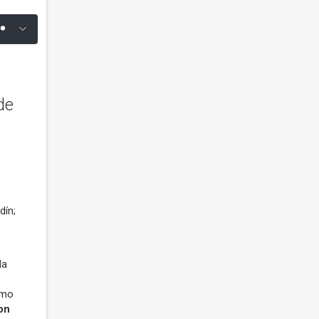
de
dín;
la
omo
on