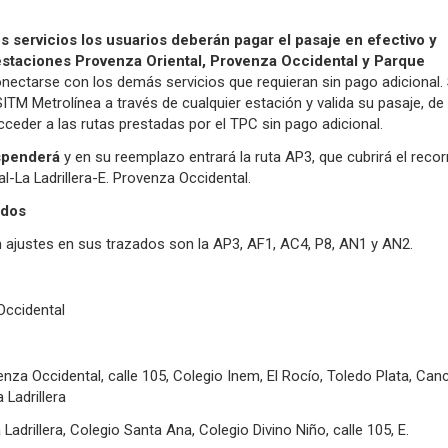
s servicios los usuarios deberán pagar el pasaje en efectivo y
 estaciones Provenza Oriental, Provenza Occidental y Parque
nectarse con los demás servicios que requieran sin pago adicional. 
SITM Metrolínea a través de cualquier estación y valida su pasaje, de
ceder a las rutas prestadas por el TPC sin pago adicional.
spenderá
y en su reemplazo entrará la ruta AP3, que cubrirá el recor
l-La Ladrillera-E. Provenza Occidental.
ados
n ajustes en sus trazados son la AP3, AF1, AC4, P8, AN1 y AN2.
Occidental
enza Occidental, calle 105, Colegio Inem, El Rocío, Toledo Plata, Can
 Ladrillera
 Ladrillera, Colegio Santa Ana, Colegio Divino Niño, calle 105, E.