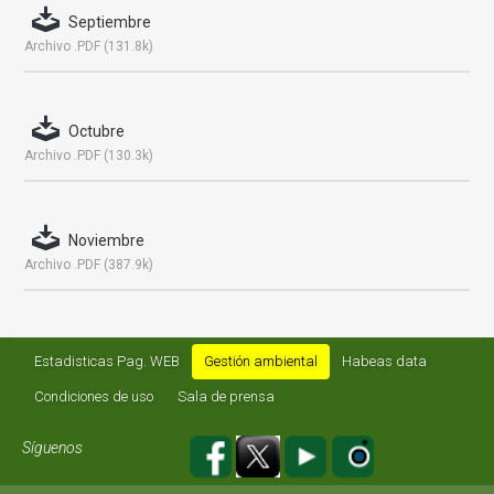
Septiembre
Archivo .PDF (131.8k)
Octubre
Archivo .PDF (130.3k)
Noviembre
Archivo .PDF (387.9k)
Estadisticas Pag. WEB
Gestión ambiental
Habeas data
Condiciones de uso
Sala de prensa
Síguenos