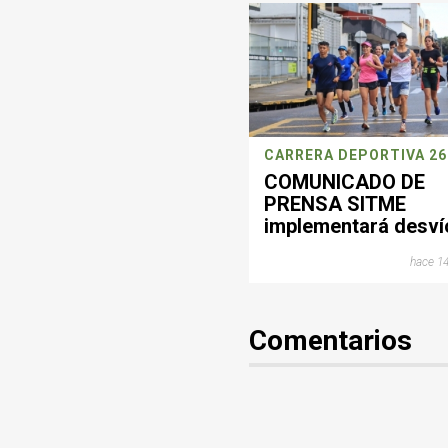
COMUNICADO DE
PRENSA SITME
implementará desví
operacionales este
hace 14
domingo por jornad
deportiva en
Bucaramanga
Comentarios