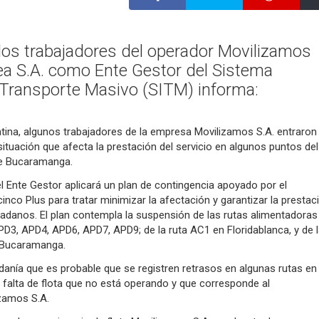
los trabajadores del operador Movilizamos
nea S.A. como Ente Gestor del Sistema
 Transporte Masivo (SITM) informa:
tina, algunos trabajadores de la empresa Movilizamos S.A. entraron
situación que afecta la prestación del servicio en algunos puntos del
de Bucaramanga.
el Ente Gestor aplicará un plan de contingencia apoyado por el
nco Plus para tratar minimizar la afectación y garantizar la prestac
udadanos. El plan contempla la suspensión de las rutas alimentadoras
D3, APD4, APD6, APD7, APD9; de la ruta AC1 en Floridablanca, y de 
 Bucaramanga.
danía que es probable que se registren retrasos en algunas rutas en
 falta de flota que no está operando y que corresponde al
zamos S.A.