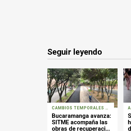
Seguir leyendo
CAMBIOS TEMPORALES POR REPARACIONES DE MALLA VIAL
A
Bucaramanga avanza:
S
SITME acompaña las
h
obras de recuperación
d