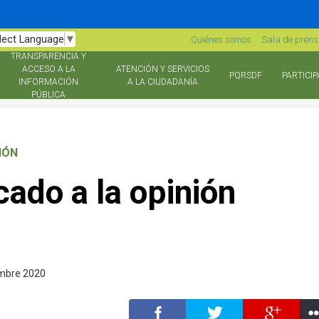
lect Language
▼
Quiénes somos
Sala de pren
TRANSPARENCIA Y
ACCESO A LA
ATENCIÓN Y SERVICIOS
PQRSDF
PARTICIP
INFORMACIÓN
A LA CIUDADANÍA
PÚBLICA
IÓN
ado a la opinión
mbre 2020