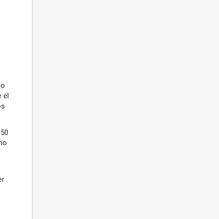
no
 el
os
150
eno
er