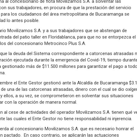
a al concesionario de flota Movilizamos S.A. a solventar las
con sus trabajadores, en procura de que la prestación del servicio
e para los ciudadanos del área metropolitana de Bucaramanga se
ad lo antes posible.
ario Movilizamos S.A. y a sus trabajadores que se abstengan de
ntrada del patio taller en Floridablanca, para que no se entorpezca el
ulos del concesionario Metrocinco Plus S.A.
a que la deuda del Sistema correspondiente a catorcenas atrasadas 
ración ejecutada durante la emergencia del Covid-19, tiempo durante
a gestionado más de $11.500 millones para garantizar el pago a tod
ma.
iembre el Ente Gestor gestionó ante la Alcaldía de Bucaramanga $3.
 de una de las catorcenas atrasadas, dinero con el cual se dio oxíg
y ellos, a su vez, se comprometieron en solventar sus situaciones
uar con la operación de manera normal.
n al cese de actividades del operador Movilizamos S.A. tienen qué v
te las cuales el Ente Gestor no tiene responsabilidad ni injerencia.
uerda al concesionario Movilizamos S.A. que es necesario honrar el
n pactado. En caso contrario, se aplicarán las actuaciones