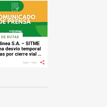
 DE RUTAS
linea S.A. – SITME
ma desvío temporal
as por cierre vial en
ctor de Provenza
hace 1 mes