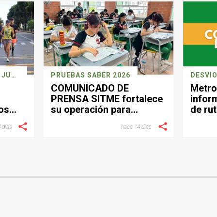
CARRERA DEPORTIVA 26 JULIO
PRUEBAS SABER 2026
DESVÍO
COMUNICADO DE
Metro
PRENSA SITME fortalece
infor
os
su operación para
de rut
facilitar la movilidad
el se
 días
hace 14 días
a
durante la jornada de las
Pruebas Saber del 26 de
julio