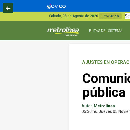
Se
Sabado, 08 de Agosto de 2026
07:57:43 am
RUTAS DEL SISTEMA
AJUSTES EN OPERAC
Comunic
pública
Autor:
Metrolínea
05:30 hs.
Jueves 05
Novie