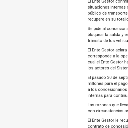
El Ente Gestor conmin
situaciones internas 
público de transport
recupere en su totalid
Se pide al concesion
bloquear la salida y e
tránsito de los vehíc
El Ente Gestor aclar
corresponde a la ope
cual el Ente Gestor h
los actores del Siste
El pasado 30 de sept
millones para el pago
a los concesionarios 
internas para contin
Las razones que lleva
con circunstancias an
El Ente Gestor le rec
contrato de concesió