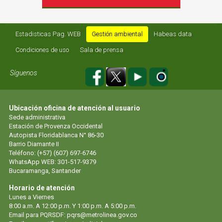
Estadisticas Pag. WEB
Gestión ambiental
Habeas data
Condiciones de uso
Sala de prensa
Síguenos
Ubicación oficina de atención al usuario
Sede administrativa
Estación de Provenza Occidental
Autopista Floridablanca N° 86-30
Barrio Diamante II
Teléfono: (+57) (607) 697-6746
WhatsApp WEB: 301-517-9379
Bucaramanga, Santander
Horario de atención
Lunes a Viernes
8:00 a.m. A 12:00 p.m. Y 1:00 p.m. A 5:00 p.m.
Email para PQRSDF: pqrs@metrolinea.gov.co