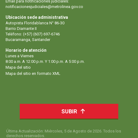
Email para notificaciones judiciales:
notificacionesjudiciales@metrolinea.gov.co
Ubicación sede administrativa
Autopista Floridablanca N° 86-30
Barrio Diamante II
Teléfono: (+57) (607) 697-6746
Bucaramanga, Santander
Horario de atención
Lunes a Viernes
8:00 a.m. A 12:00 p.m. Y 1:00 p.m. A 5:00 p.m.
Mapa del sitio
Mapa del sitio en formato XML
SUBIR
Última Actualización: Miércoles, 5 de Agosto de 2026. Todos los
derechos reservados.