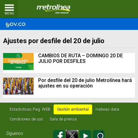
MENU
Ajustes por desfile del 20 de julio
CAMBIOS DE RUTA – DOMINGO 20 DE
JULIO POR DESFILES
Por desfile del 20 de julio Metrolínea hará
ajustes en su operación
Estadisticas Pag. WEB
Gestión ambiental
Habeas data
Condiciones de uso
Sala de prensa
Síguenos