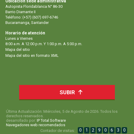
Ubicación sede administrativa
Autopista Floridablanca N° 86-30
Barrio Diamante II
Teléfono: (+57) (607) 697-6746
Bucaramanga, Santander
Horario de atención
Lunes a Viernes
8:00 a.m. A 12:00 p.m. Y 1:00 p.m. A 5:00 p.m.
Mapa del sitio
Mapa del sitio en formato XML
SUBIR
Última Actualización: Miércoles, 5 de Agosto de 2026. Todos los
derechos reservados.
desarrollado por:
IP Total Software
Navegadores web recomendados
0
1
2
9
0
6
3
0
Contador de visitas: