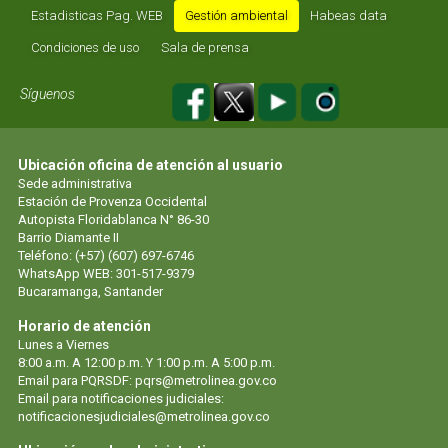
Estadisticas Pag. WEB
Gestión ambiental
Habeas data
Condiciones de uso
Sala de prensa
Síguenos
Ubicación oficina de atención al usuario
Sede administrativa
Estación de Provenza Occidental
Autopista Floridablanca N° 86-30
Barrio Diamante II
Teléfono: (+57) (607) 697-6746
WhatsApp WEB: 301-517-9379
Bucaramanga, Santander
Horario de atención
Lunes a Viernes
8:00 a.m. A 12:00 p.m. Y 1:00 p.m. A 5:00 p.m.
Email para PQRSDF: pqrs@metrolinea.gov.co
Email para notificaciones judiciales:
notificacionesjudiciales@metrolinea.gov.co