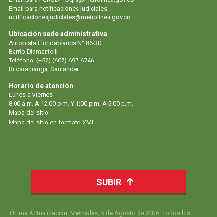
Email para notificaciones judiciales:
notificacionesjudiciales@metrolinea.gov.co
Ubicación sede administrativa
Autopista Floridablanca N° 86-30
Barrio Diamante II
Teléfono: (+57) (607) 697-6746
Bucaramanga, Santander
Horario de atención
Lunes a Viernes
8:00 a.m. A 12:00 p.m. Y 1:00 p.m. A 5:00 p.m.
Mapa del sitio
Mapa del sitio en formato XML
SUBIR
Última Actualización: Miércoles, 5 de Agosto de 2026. Todos los