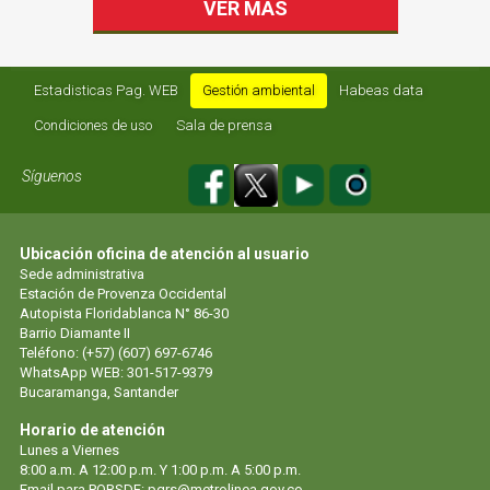
VER MAS
Estadisticas Pag. WEB
Gestión ambiental
Habeas data
Condiciones de uso
Sala de prensa
Síguenos
Ubicación oficina de atención al usuario
Sede administrativa
Estación de Provenza Occidental
Autopista Floridablanca N° 86-30
Barrio Diamante II
Teléfono: (+57) (607) 697-6746
WhatsApp WEB: 301-517-9379
Bucaramanga, Santander
Horario de atención
Lunes a Viernes
8:00 a.m. A 12:00 p.m. Y 1:00 p.m. A 5:00 p.m.
Email para PQRSDF: pqrs@metrolinea.gov.co