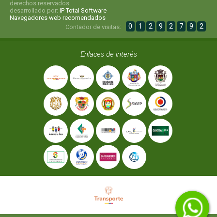
derechos reservados.
desarrollado por:
IP Total Software
Navegadores web recomendados
0
1
2
9
2
7
9
2
Contador de visitas:
Enlaces de interés