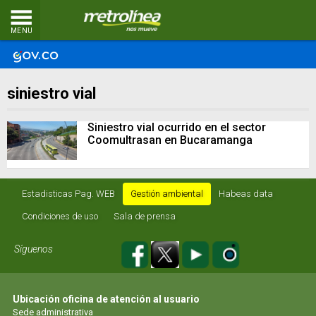
MENU
siniestro vial
Siniestro vial ocurrido en el sector
Coomultrasan en Bucaramanga
Estadisticas Pag. WEB
Gestión ambiental
Habeas data
Condiciones de uso
Sala de prensa
Síguenos
Ubicación oficina de atención al usuario
Sede administrativa