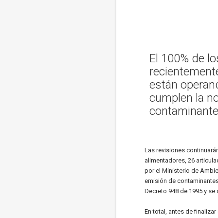
El 100% de lo
recientemente
están operand
cumplen la n
contaminante
Las revisiones continuarán
alimentadores, 26 articul
por el Ministerio de Ambie
emisión de contaminantes q
Decreto 948 de 1995 y se 
En total, antes de finaliz