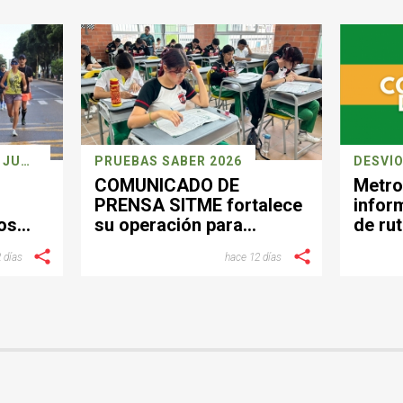
CARRERA DEPORTIVA 26 JULIO
PRUEBAS SABER 2026
DESVÍO
COMUNICADO DE
Metro
PRENSA SITME fortalece
infor
os
su operación para
de rut
facilitar la movilidad
el se
 días
hace 12 días
a
durante la jornada de las
Pruebas Saber del 26 de
julio