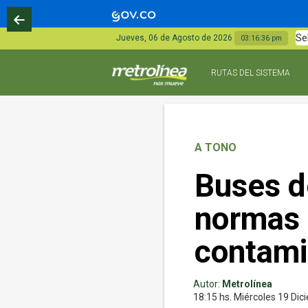
Se
Jueves, 06 de Agosto de 2026
03:16:38 pm
RUTAS DEL SISTEMA
A TONO
Buses d
normas 
contami
Autor:
Metrolínea
18:15 hs.
Miércoles 19
Dic