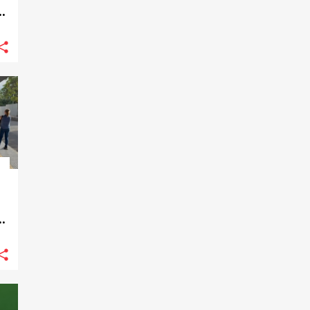
s
n
e