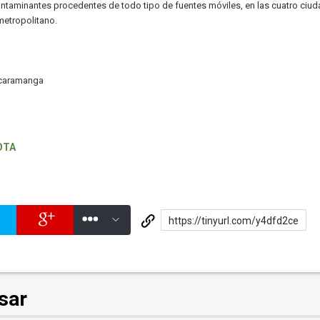
ntaminantes procedentes de todo tipo de fuentes móviles, en las cuatro ciu
metropolitano.
ucaramanga
OTA
https://tinyurl.com/y4dfd2ce
sar