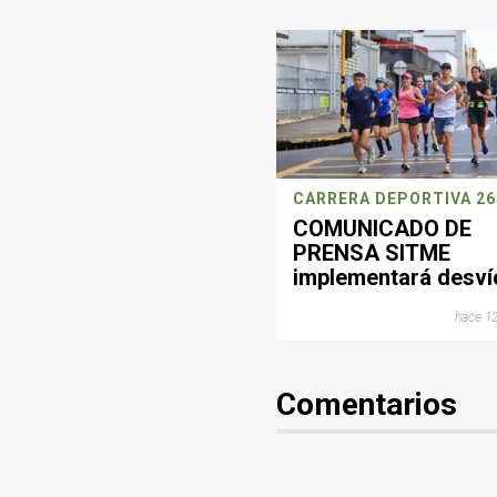
COMUNICADO DE
PRENSA SITME
implementará desví
operacionales este
hace 12
domingo por jornad
deportiva en
Bucaramanga
Comentarios