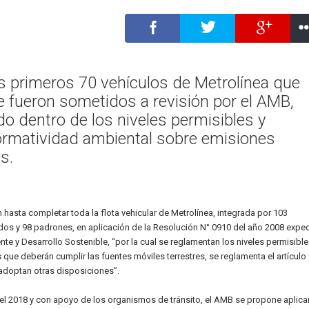
s primeros 70 vehículos de Metrolínea que
 fueron sometidos a revisión por el AMB,
o dentro de los niveles permisibles y
ormatividad ambiental sobre emisiones
s.
 hasta completar toda la flota vehicular de Metrolínea, integrada por 103
ados y 98 padrones, en aplicación de la Resolución N° 0910 del año 2008 expe
nte y Desarrollo Sostenible, “por la cual se reglamentan los niveles permisibl
ue deberán cumplir las fuentes móviles terrestres, se reglamenta el artículo 
adoptan otras disposiciones”.
ar el 2018 y con apoyo de los organismos de tránsito, el AMB se propone aplicar