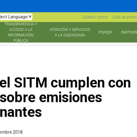
lect Language
▼
Quiénes somos
Sala de pren
TRANSPARENCIA Y
ACCESO A LA
ATENCIÓN Y SERVICIOS
PQRSDF
PARTICIP
INFORMACIÓN
A LA CIUDADANÍA
PÚBLICA
el SITM cumplen con
sobre emisiones
nantes
iembre 2018