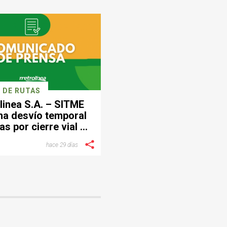
 DE RUTAS
linea S.A. – SITME
ma desvío temporal
as por cierre vial en
ctor de Provenza
hace 29 días