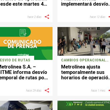
esde este martes 4
implementará desvío
e agosto.
operacionales este
domingo por jornada
hace 2 días
hace 12 días
deportiva en
Bucaramanga
ESVÍO DE RUTAS
CAMBIOS OPERACIONALES
etrolinea S.A. –
Metrolínea ajusta
ITME informa desvío
temporalmente sus
emporal de rutas por
horarios de operació
ierre vial en el sector
por vacaciones en
e Provenza
colegios y
hace 29 días
hace 1 mes
universidades del
Área Metropolitana d
Bucaramanga.