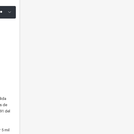
dida
es de
91 del
 5 mil